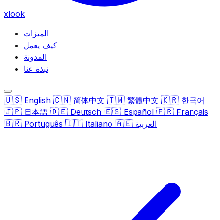
xlook
الميزات
كيف يعمل
المدونة
نبذة عنا
🇺🇸
🇨🇳
🇹🇼
🇰🇷
English
简体中文
繁體中文
한국어
🇯🇵
🇩🇪
🇪🇸
🇫🇷
日本語
Deutsch
Español
Français
🇧🇷
🇮🇹
🇦🇪
العربية
Italiano
Português