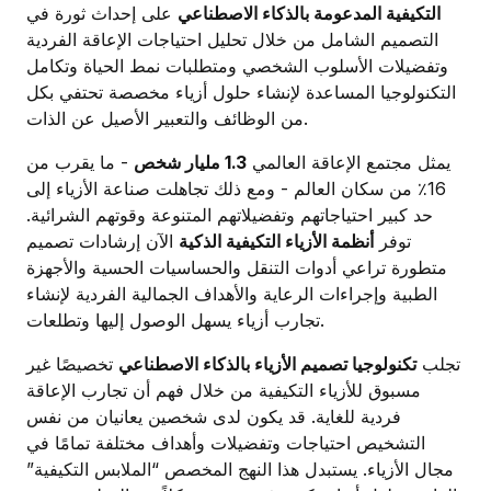
التكيفية المدعومة بالذكاء الاصطناعي
على إحداث ثورة في
التصميم الشامل من خلال تحليل احتياجات الإعاقة الفردية
وتفضيلات الأسلوب الشخصي ومتطلبات نمط الحياة وتكامل
التكنولوجيا المساعدة لإنشاء حلول أزياء مخصصة تحتفي بكل
من الوظائف والتعبير الأصيل عن الذات.
يمثل مجتمع الإعاقة العالمي
1.3 مليار شخص
- ما يقرب من
16٪ من سكان العالم - ومع ذلك تجاهلت صناعة الأزياء إلى
حد كبير احتياجاتهم وتفضيلاتهم المتنوعة وقوتهم الشرائية.
توفر
أنظمة الأزياء التكيفية الذكية
الآن إرشادات تصميم
متطورة تراعي أدوات التنقل والحساسيات الحسية والأجهزة
الطبية وإجراءات الرعاية والأهداف الجمالية الفردية لإنشاء
تجارب أزياء يسهل الوصول إليها وتطلعات.
تجلب
تكنولوجيا تصميم الأزياء بالذكاء الاصطناعي
تخصيصًا غير
مسبوق للأزياء التكيفية من خلال فهم أن تجارب الإعاقة
فردية للغاية. قد يكون لدى شخصين يعانيان من نفس
التشخيص احتياجات وتفضيلات وأهداف مختلفة تمامًا في
مجال الأزياء. يستبدل هذا النهج المخصص “الملابس التكيفية”