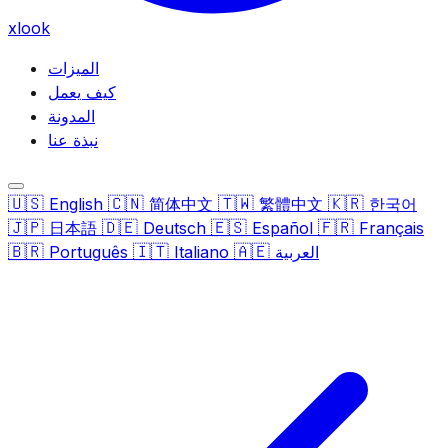
xlook
الميزات
كيف يعمل
المدونة
نبذة عنا
🇺🇸
🇨🇳
🇹🇼
🇰🇷
English
简体中文
繁體中文
한국어
🇯🇵
🇩🇪
🇪🇸
🇫🇷
日本語
Deutsch
Español
Français
🇧🇷
🇮🇹
🇦🇪
العربية
Italiano
Português