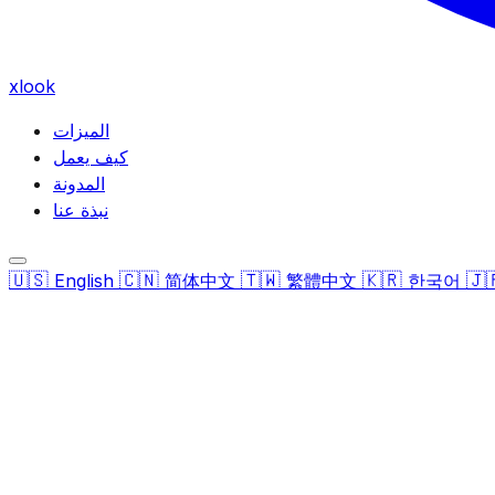
xlook
الميزات
كيف يعمل
المدونة
نبذة عنا
🇺🇸
🇨🇳
🇹🇼
🇰🇷
🇯
English
简体中文
繁體中文
한국어