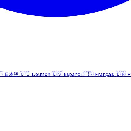
🇵
🇩🇪
🇪🇸
🇫🇷
🇧🇷
日本語
Deutsch
Español
Français
P