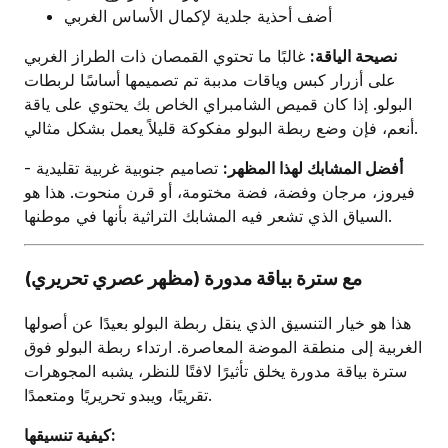
أضف أحذية جلدية لإكمال الأساس الغربي
نصيحة الياقة:
غالبًا ما تحتوي القمصان ذات الطراز الغربي
على أزرار كبس وياقات مدببة تم تصميمها أساسًا لربطات
البولو. إذا كان قميص الشامبراي الخاص بك يحتوي على ياقة
أنعم، فإن وضع ربطة البولو مفكوكة قليلاً يعمل بشكل مثالي.
أفضل المشابك لهذا المظهر:
تصاميم جنوبية غربية تقليدية -
فيروز، مرجان وفضة، فضة مختومة، أو قرن منحوت. هذا هو
السياق الذي تشعر فيه المشابك التراثية بأنها في موطنها.
مع سترة بياقة مدورة (مظهر عصري تحريري)
هذا هو خيار التنسيق الذي ينقل ربطة البولو بعيدًا عن أصولها
الغربية إلى منطقة الموضة المعاصرة. ارتداء ربطة البولو فوق
سترة بياقة مدورة يخلق تأثيرًا لافتًا للنظر، يشبه المجوهرات
تقريبًا، ويبدو تحريريًا ومتعمدًا.
كيفية تنسيقها: