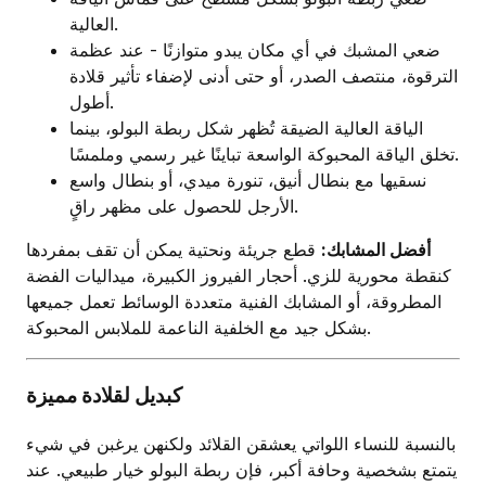
العالية.
ضعي المشبك في أي مكان يبدو متوازنًا - عند عظمة
الترقوة، منتصف الصدر، أو حتى أدنى لإضفاء تأثير قلادة
أطول.
الياقة العالية الضيقة تُظهر شكل ربطة البولو، بينما
تخلق الياقة المحبوكة الواسعة تباينًا غير رسمي وملمسًا.
نسقيها مع بنطال أنيق، تنورة ميدي، أو بنطال واسع
الأرجل للحصول على مظهر راقٍ.
أفضل المشابك:
قطع جريئة ونحتية يمكن أن تقف بمفردها
كنقطة محورية للزي. أحجار الفيروز الكبيرة، ميداليات الفضة
المطروقة، أو المشابك الفنية متعددة الوسائط تعمل جميعها
بشكل جيد مع الخلفية الناعمة للملابس المحبوكة.
كبديل لقلادة مميزة
بالنسبة للنساء اللواتي يعشقن القلائد ولكنهن يرغبن في شيء
يتمتع بشخصية وحافة أكبر، فإن ربطة البولو خيار طبيعي. عند