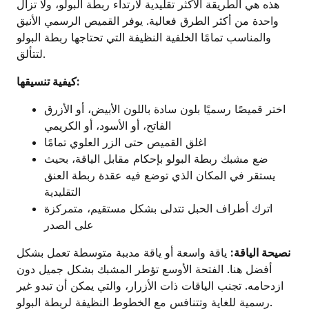
هذه هي الطريقة الأكثر تقليدية لارتداء ربطة البولو، ولا تزال
واحدة من أكثر الطرق فعالية. يوفر القميص الرسمي الأنيق
والمناسب تمامًا الخلفية النظيفة التي تحتاجها ربطة البولو
لتتألق.
كيفية تنسيقها:
اختر قميصًا رسميًا بلون سادة باللون الأبيض، أو الأزرق
الفاتح، أو الأسود، أو الكريمي
اغلق القميص حتى الزر العلوي تمامًا
ضع مشبك ربطة البولو بإحكام مقابل الياقة، بحيث
يستقر في المكان الذي توضع فيه عقدة ربطة العنق
التقليدية
اترك أطراف الحبل تتدلى بشكل مستقيم، متمركزة
على الصدر
نصيحة الياقة:
ياقة واسعة أو ياقة مدببة متوسطة تعمل بشكل
أفضل هنا. الفتحة الأوسع تؤطر المشبك بشكل جميل دون
ازدحامه. تجنب الياقات ذات الأزرار، والتي يمكن أن تبدو غير
رسمية للغاية وتتنافس مع الخطوط النظيفة لربطة البولو.