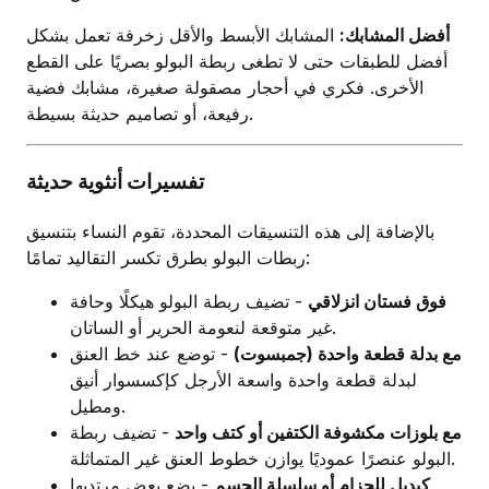
أفضل المشابك:
المشابك الأبسط والأقل زخرفة تعمل بشكل
أفضل للطبقات حتى لا تطغى ربطة البولو بصريًا على القطع
الأخرى. فكري في أحجار مصقولة صغيرة، مشابك فضية
رفيعة، أو تصاميم حديثة بسيطة.
تفسيرات أنثوية حديثة
بالإضافة إلى هذه التنسيقات المحددة، تقوم النساء بتنسيق
ربطات البولو بطرق تكسر التقاليد تمامًا:
فوق فستان انزلاقي
- تضيف ربطة البولو هيكلًا وحافة
غير متوقعة لنعومة الحرير أو الساتان.
مع بدلة قطعة واحدة (جمبسوت)
- توضع عند خط العنق
لبدلة قطعة واحدة واسعة الأرجل كإكسسوار أنيق
ومطيل.
مع بلوزات مكشوفة الكتفين أو كتف واحد
- تضيف ربطة
البولو عنصرًا عموديًا يوازن خطوط العنق غير المتماثلة.
كبديل للحزام أو سلسلة الجسم
- يضع بعض مرتديها