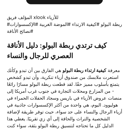
المؤلف فريق xlook للأزياء
#ربطة البولو
#كيفية الارتداء
#الموضة الغربية
#الإكسسوارات
#نصائح الأناقة
كيف ترتدي ربطة البولو: دليل الأناقة
العصري للرجال والنساء
معرفة
كيفية ارتداء ربطة البولو
هي الفارق بين أن تبدو وكأنك
استعرت ملابسك من صندوق أزياء تنكرية، وأن تبدو كشخص
يتمتع بأسلوب مميز حقًا. لقد قطعت ربطة البولو مسارًا رائعًا
- من المزارع ومحلات التجارة في جنوب غرب أمريكا إلى
منصات عروض الأزياء في باريس وسجاد الحفلات الحمراء في
هوليوود. اليوم، هي واحدة من أكثر الإكسسوارات جاذبية في
أزياء الرجال والنساء على حد سواء، حيث توفر طريقة لإضافة
الشخصية والتراث والحافة إلى أي زي تقريبًا. يغطي هذا
الدليل كل ما تحتاجه لتنسيق ربطة البولو بثقة، سواء كنت