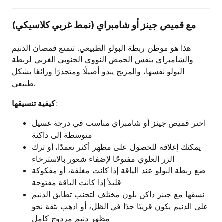
مع قميص جينز أو شامبراي (نمط غربي كلاسيكي)
هذا هو موطن ربطة البولو الطبيعي. تتمتع قمصان الدنيم
والشامبراي بنفس الحمض النووي الجنوبي الغربي لربطة
البولو نفسها، والمزيج يبدو أصيلًا ومتجذرًا ورائعًا بشكل
طبيعي.
كيفية تنسيقها:
اختر قميص جينز أو شامبراي مناسب في درجة غسيل
متوسطة إلى داكنة
يمكنك إغلاقه للحصول على مظهر أكثر تعمدًا، أو ترك
الزر العلوي مفتوحًا لإضفاء شعور بالاسترخاء
ضع ربطة البولو عند الياقة إذا كانت مغلقة، أو مفكوكة
قليلاً إذا كانت الياقة مفتوحة
نسقها مع جينز داكن بلون مختلف لتجنب تطابق الدنيم
على الدنيم يكون قريبًا جدًا في الظل، أو اذهب بثقة نحو
مظهر دنيم مزدوج كامل