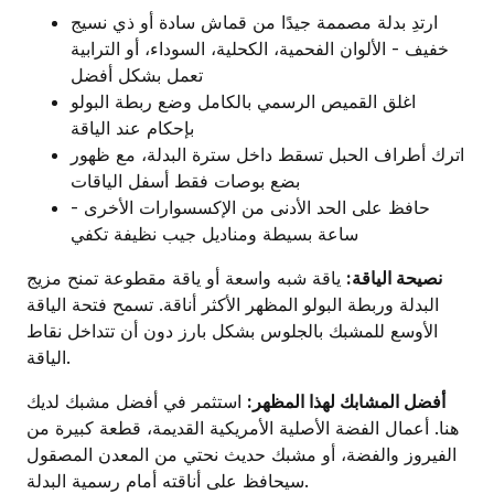
ارتدِ بدلة مصممة جيدًا من قماش سادة أو ذي نسيج
خفيف - الألوان الفحمية، الكحلية، السوداء، أو الترابية
تعمل بشكل أفضل
اغلق القميص الرسمي بالكامل وضع ربطة البولو
بإحكام عند الياقة
اترك أطراف الحبل تسقط داخل سترة البدلة، مع ظهور
بضع بوصات فقط أسفل الياقات
حافظ على الحد الأدنى من الإكسسوارات الأخرى -
ساعة بسيطة ومناديل جيب نظيفة تكفي
نصيحة الياقة:
ياقة شبه واسعة أو ياقة مقطوعة تمنح مزيج
البدلة وربطة البولو المظهر الأكثر أناقة. تسمح فتحة الياقة
الأوسع للمشبك بالجلوس بشكل بارز دون أن تتداخل نقاط
الياقة.
أفضل المشابك لهذا المظهر:
استثمر في أفضل مشبك لديك
هنا. أعمال الفضة الأصلية الأمريكية القديمة، قطعة كبيرة من
الفيروز والفضة، أو مشبك حديث نحتي من المعدن المصقول
سيحافظ على أناقته أمام رسمية البدلة.