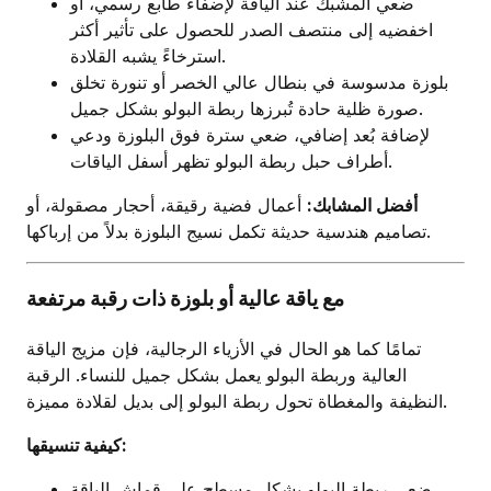
ضعي المشبك عند الياقة لإضفاء طابع رسمي، أو
اخفضيه إلى منتصف الصدر للحصول على تأثير أكثر
استرخاءً يشبه القلادة.
بلوزة مدسوسة في بنطال عالي الخصر أو تنورة تخلق
صورة ظلية حادة تُبرزها ربطة البولو بشكل جميل.
لإضافة بُعد إضافي، ضعي سترة فوق البلوزة ودعي
أطراف حبل ربطة البولو تظهر أسفل الياقات.
أفضل المشابك:
أعمال فضية رقيقة، أحجار مصقولة، أو
تصاميم هندسية حديثة تكمل نسيج البلوزة بدلاً من إرباكها.
مع ياقة عالية أو بلوزة ذات رقبة مرتفعة
تمامًا كما هو الحال في الأزياء الرجالية، فإن مزيج الياقة
العالية وربطة البولو يعمل بشكل جميل للنساء. الرقبة
النظيفة والمغطاة تحول ربطة البولو إلى بديل لقلادة مميزة.
كيفية تنسيقها:
ضعي ربطة البولو بشكل مسطح على قماش الياقة