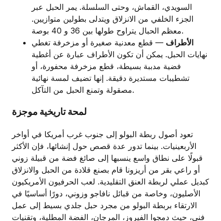
السويدي، القماش، وحتى السلسلة. يمر الحبل عبر
الجزء الخلفي من الانزلاق ويتدلى بطولين متوازيين.
معظم الحبال يتراوح طولها بين 36 و 40 بوصة.
الأطراف
— قطع معدنية صغيرة أو مزخرفة تغطي
نهايات الحبل. يمكن أن تكون الأطراف عبارة عن أغطية
فضية مدببة بسيطة، قطع مزخرفة محفورة، أو
تشطيبات مستديرة دقيقة. إنها تضيف لمسة نهائية
مصقولة وتمنع الحبل من التآكل.
لمحة تاريخية موجزة
تعود أصول ربطة البولو إلى جنوب غرب أمريكا في أواخر
الأربعينيات. بينما تدور عدة قصص حول إنشائها، فإن الأكثر
قبولًا على نطاق واسع ينسبها إلى صائغ فضة من قبيلة زوني
أو راعي بقر من أريزونا قام بصنع قلادة من الحبل والانزلاق
كبديل عملي لربطة العنق التقليدية. لعب الحرفيون الأمريكيون
الأصليون، وخاصة من قبائل نافاجو وزوني، دورًا أساسيًا في
الارتقاء بربطة البولو من مجرد حبل جلدي بسيط إلى عمل
فني، حيث دمجوا الفيروز، المرجان، الفضة المطلية، وتقنيات