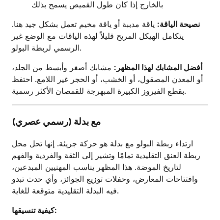
بالخارج إذا كان طول القميص يسمح بذلك
نصيحة الياقة:
ياقة مدببة أو ياقة مخيم تعمل بشكل جيد هنا.
يتكامل الهيكل المريح قليلاً لهذه الياقات مع الوضع غير
الرسمي لربطة البولو.
أفضل المشابك لهذا المظهر:
مشابك أصغر وأبسط من الجلد،
أو المعدن المصقول، أو الخشب، أو الحجر غير اللامع. احتفظ
بقطع الفيروز الكبيرة المبهرجة للقمصان الأكثر رسمية.
مع بدلة (رسمي عصري)
ارتداء ربطة البولو مع بدلة هو حركة جريئة. إنها تحل محل
ربطة العنق التقليدية تمامًا وتشير إلى الثقة والفردية والفهم
لتاريخ الموضة. هذا المظهر يناسب المهنيين المبدعين،
وافتتاحات المعارض، وحفلات توزيع الجوائز، وأي حدث تبدو
فيه البدلة التقليدية متوقعة للغاية.
كيفية تنسيقها: