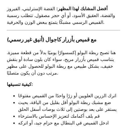
أفضل المشابك لهذا المظهر:
الفضة الإسترليني، الفيروز
والفضة، العقيق الأسود، أو أي حجر مصقول. تتطلب رسمية
القميص الرسمي مشبكًا يتمتع ببعض الوزن والحرفية.
مع قميص بأزرار كاجوال (أنيق غير رسمي)
هنا تصبح ربطة البولو إكسسوارًا يوميًا بدلاً من قطعة مميزة.
يتناسب قميص بأزرار مريح، سواء كان بلون سادة أو بنقش
خفيف، بشكل طبيعي مع ربطة البولو للحصول على مظهر
مرتب دون أن يكون متصلبًا.
كيفية تنسيقها:
اترك الزرين العلويين أو زرًا واحدًا من القميص مفتوحًا
ضع مشبك ربطة البولو أقل بقليل من الياقة، بحيث
يستقر على بعد بوصتين إلى ثلاث بوصات أسفل الحلق
قم بلف أكمامك لتعزيز الإحساس بالاسترخاء
ادخل القميص في البنطال مع حزام جيد، أو اتركه