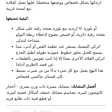
ارتدائها بشكل فضفاض ووضعها منخفضًا، فإنها تعمل كقلادة
مع لمسة غربية.
كيفية تنسيقها:
ارتديه مع بلوزة بفتحة رقبة على شكل V، أو بلوزة
بفتحة رقبة دائرية، أو قميص مفتوح لإعطاء ربطة البولو
مساحة لتتدلى.
اتركي المشبك يستقر عند عظمة القص أو أدنى، مما
يسمح للحبل بخلق خطوط عمودية طويلة تُطيل الجذع.
اتركي القلائد الأخرى بعيدًا إلا إذا كنتِ تقومين بالطبقات
عن قصد (انظري أدناه).
هذا النهج يعمل مع كل شيء بدءًا من تي شيرت بسيط
إلى فستان ماكسي فضفاض.
أفضل المشابك:
مشابك مميزة ذات وزن بصري - أحجار
كابوشون كبيرة، تصاميم مشابك عتيقة، أشكال فضية كبيرة،
أو قطع فنية ذات طابع فريد.