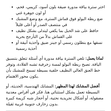
اختر سترة بياقة مدورة ضيقة بلون أسود، كريمي، فحم،
أو لون جوهرة غني
ضع ربطة البولو فوق قماش السترة، مع وضع المشبك
في منتصف الصدر أو أعلى قليلاً
حافظ على شد الحبل بما يكفي ليتدلى بشكل نظيف
على القماش بدلاً من التأرجح بحرية
نسقها مع بنطلون رسمي أو جينز ضيق وأحذية أنيقة أو
أحذية رسمية
لماذا يعمل:
تلغي السترة بياقة مدورة أي أسئلة تتعلق بتنسيق
الياقة. تصبح ربطة البولو لمسة زخرفية تشبه القلادة، وتوفر
خط العنق العالي النظيف خلفية بسيطة تسمح للمشبك بأن
يكون محور الاهتمام.
أفضل المشابك لهذا المظهر:
المشابك الهندسية، الحديثة، أو
البسيطة تعمل بشكل استثنائي هنا. فكر في أقراص معدنية
مصقولة، أو أشكال تجريدية نحتية، أو أحجار شبه كريمة كبيرة
بدون زخارف جنوبية غربية ثقيلة.