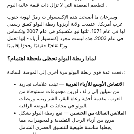
التطعيم المعقدة التي لا تزال ذات قيمة عالية اليوم.
وسرعان ما أصبحت هذه الإكسسوارات رمزًا لهوية جنوب
غرب أمريكا. اعتمدت ولاية أريزونا ربطة البولو كعنق رسمي
لها في عام 1971، تلتها نيو مكسيكو في عام 2007 وتكساس
في عام 2003. هذه ليست مجرد إكسسوار أزياء - إنها تحمل
وزنًا ثقافيًا حقيقيًا وفخرًا إقليميًا.
لماذا ربطة البولو تحظى بلحظة اهتمام؟
دفعت عدة قوى ربطة البولو مرة أخرى إلى الموضة السائدة:
الانتعاش الأوسع للأزياء الغربية
— تبنت علامات تجارية
من سيلين إلى رالف لورين مجموعات مستوحاة من
الغرب، مقدمة أحذية رعاة البقر، الشراريب، وربطات
البولو في محادثات الموضة الراقية.
الملابس السائلة بين الجنسين
— تقع ربطة البولو بشكل
مريح بين أزياء الرجال التقليدية والمجوهرات، مما
يجعلها مناسبة طبيعية للتنسيق العصري الشامل