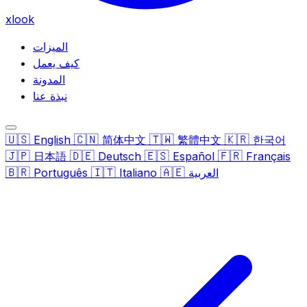
xlook
الميزات
كيف يعمل
المدونة
نبذة عنا
🇺🇸
🇨🇳
🇹🇼
🇰🇷
English
简体中文
繁體中文
한국어
🇯🇵
🇩🇪
🇪🇸
🇫🇷
日本語
Deutsch
Español
Français
🇧🇷
🇮🇹
🇦🇪
العربية
Italiano
Português