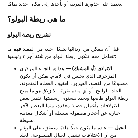
تعتمد على جذورها الغربية أو تأخذها إلى مكان جديد تمامًا.
ما هي ربطة البولو؟
تشريح ربطة البولو
قبل أن تتمكن من ارتدائها بشكل جيد، من المفيد فهم ما
تتعامل معه. تتكون ربطة البولو من ثلاثة أجزاء رئيسية:
الانزلاق (أو المشبك)
— هذا هو الجزء المركزي
المزخرف الذي يجلس في الأمام. يمكن أن يكون
مصنوعًا من الفضة، الفيروز، العقيق، العظام المنحوتة،
الجلد، الراتنج، أو أي مادة تقريبًا. الانزلاق هو ما يمنح
ربطة البولو طابعها ويحدد مستوى رسميتها. تتميز بعض
الانزلاقات بأعمال فضية معقدة، بينما البعض الآخر
عبارة عن أحجار مصقولة بسيطة أو أشكال معدنية
بسيطة.
الحبل
— عادة ما يكون حبلًا جلديًا مضفرًا، على الرغم
من أن الاختلافات تشمل الحبال المنسوجة، الجلد