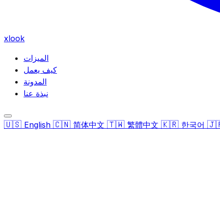
xlook
الميزات
كيف يعمل
المدونة
نبذة عنا
🇺🇸
🇨🇳
🇹🇼
🇰🇷
🇯
English
简体中文
繁體中文
한국어