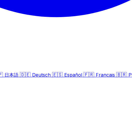
🇵
🇩🇪
🇪🇸
🇫🇷
🇧🇷
日本語
Deutsch
Español
Français
P