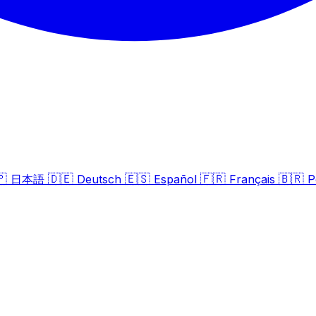
🇵
🇩🇪
🇪🇸
🇫🇷
🇧🇷
日本語
Deutsch
Español
Français
P