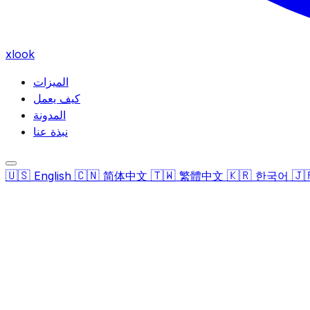
xlook
الميزات
كيف يعمل
المدونة
نبذة عنا
🇺🇸
🇨🇳
🇹🇼
🇰🇷
🇯
English
简体中文
繁體中文
한국어