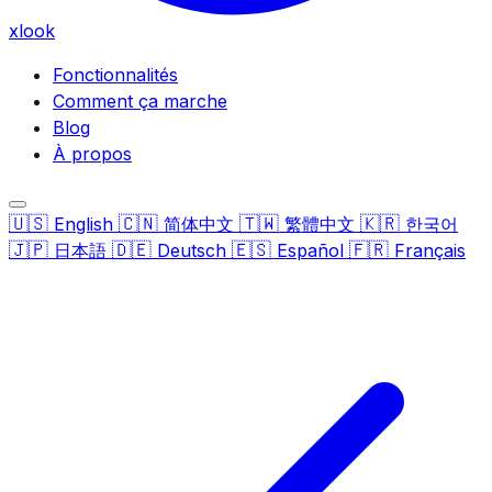
xlook
Fonctionnalités
Comment ça marche
Blog
À propos
🇺🇸
🇨🇳
🇹🇼
🇰🇷
English
简体中文
繁體中文
한국어
🇯🇵
🇩🇪
🇪🇸
🇫🇷
日本語
Deutsch
Español
Français