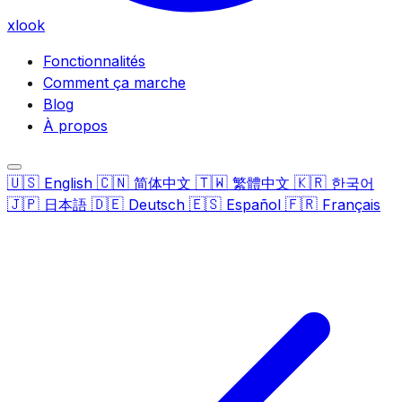
xlook
Fonctionnalités
Comment ça marche
Blog
À propos
🇺🇸
🇨🇳
🇹🇼
🇰🇷
English
简体中文
繁體中文
한국어
🇯🇵
🇩🇪
🇪🇸
🇫🇷
日本語
Deutsch
Español
Français