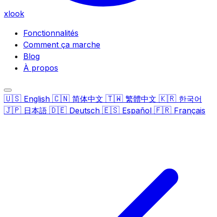
xlook
Fonctionnalités
Comment ça marche
Blog
À propos
🇺🇸
🇨🇳
🇹🇼
🇰🇷
English
简体中文
繁體中文
한국어
🇯🇵
🇩🇪
🇪🇸
🇫🇷
日本語
Deutsch
Español
Français