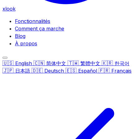
xlook
Fonctionnalités
Comment ça marche
Blog
À propos
🇺🇸
🇨🇳
🇹🇼
🇰🇷
English
简体中文
繁體中文
한국어
🇯🇵
🇩🇪
🇪🇸
🇫🇷
日本語
Deutsch
Español
Français