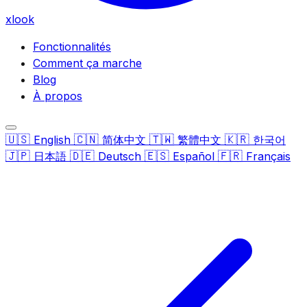
xlook
Fonctionnalités
Comment ça marche
Blog
À propos
🇺🇸
🇨🇳
🇹🇼
🇰🇷
English
简体中文
繁體中文
한국어
🇯🇵
🇩🇪
🇪🇸
🇫🇷
日本語
Deutsch
Español
Français