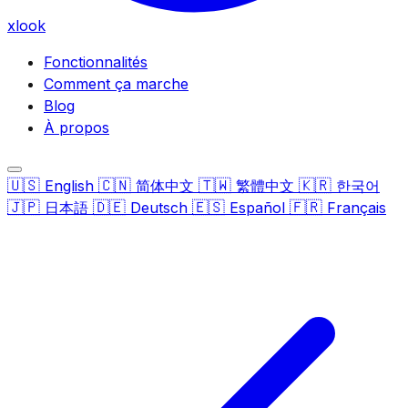
xlook
Fonctionnalités
Comment ça marche
Blog
À propos
🇺🇸
🇨🇳
🇹🇼
🇰🇷
English
简体中文
繁體中文
한국어
🇯🇵
🇩🇪
🇪🇸
🇫🇷
日本語
Deutsch
Español
Français