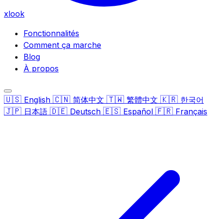
xlook
Fonctionnalités
Comment ça marche
Blog
À propos
🇺🇸
🇨🇳
🇹🇼
🇰🇷
English
简体中文
繁體中文
한국어
🇯🇵
🇩🇪
🇪🇸
🇫🇷
日本語
Deutsch
Español
Français