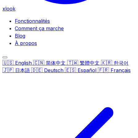
xlook
Fonctionnalités
Comment ça marche
Blog
À propos
🇺🇸
🇨🇳
🇹🇼
🇰🇷
English
简体中文
繁體中文
한국어
🇯🇵
🇩🇪
🇪🇸
🇫🇷
日本語
Deutsch
Español
Français