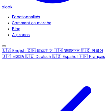
xlook
Fonctionnalités
Comment ça marche
Blog
À propos
🇺🇸
🇨🇳
🇹🇼
🇰🇷
English
简体中文
繁體中文
한국어
🇯🇵
🇩🇪
🇪🇸
🇫🇷
日本語
Deutsch
Español
Français