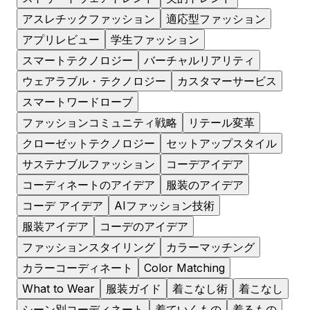
アスレチックファッション
適応型ファッション
アプリレビュー
学生ファッション
スマートテクノロジー
バーチャルリアリティ
ウェアラブル・テクノロジー
カスタマーサービス
スマートワードローブ
ファッションコミュニティ戦略
リテール変革
クローゼットテクノロジー
セットアップスタイル
サステナブルファッション
コーデアイデア
コーディネートのアイデア
服装のアイデア
コーデ アイデア
AIファッション技術
服装アイデア
コーデのアイデア
ファッションスタイリング
カラーマッチング
カラーコーディネート
Color Matching
What to Wear
服装ガイド
着こなし術
着こなし
シーン別コーディネート
着ていくもの
着るもの