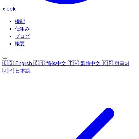
xlook
機能
仕組み
ブログ
概要
🇺🇸
🇨🇳
🇹🇼
🇰🇷
English
简体中文
繁體中文
한국어
🇯🇵
日本語