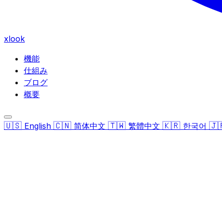
xlook
機能
仕組み
ブログ
概要
🇺🇸
🇨🇳
🇹🇼
🇰🇷
🇯
English
简体中文
繁體中文
한국어