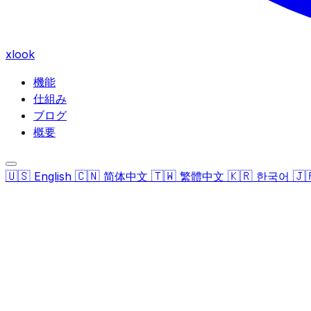
xlook
機能
仕組み
ブログ
概要
🇺🇸
🇨🇳
🇹🇼
🇰🇷
🇯
English
简体中文
繁體中文
한국어