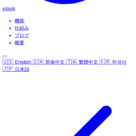
xlook
機能
仕組み
ブログ
概要
🇺🇸
🇨🇳
🇹🇼
🇰🇷
English
简体中文
繁體中文
한국어
🇯🇵
日本語