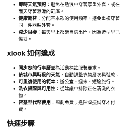
即時天氣預報
：避免在熱浪中穿著厚重外套，或在
雨天穿著濕滑的鞋底。
健康輪替
：分配基本款的使用頻率，避免重複穿著
同一件西裝外套。
減少阻礙
：每天早上都能自信出門，因為造型早已
備妥。
xlook 如何達成
同步您的行事曆
並為活動標註服裝要求。
依城市與時段的天氣
，自動調整衣物層次與鞋款。
可重複使用的範本
：辦公室、週末、短途旅行。
洗衣提醒與可用性
：從建議中排除正在清洗的衣
物。
智慧型代幣使用
：規劃免費；進階虛擬試穿才付
費。
快速步驟