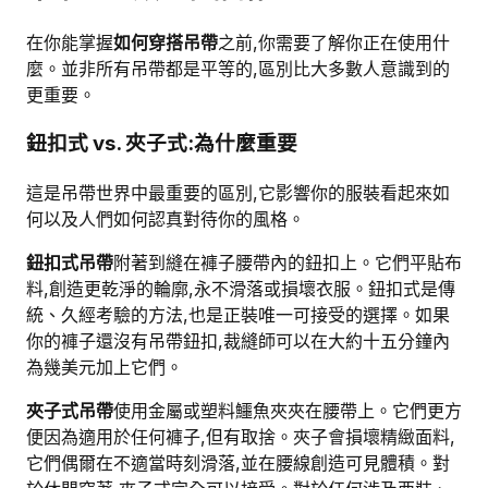
在你能掌握
如何穿搭吊帶
之前,你需要了解你正在使用什
麼。並非所有吊帶都是平等的,區別比大多數人意識到的
更重要。
鈕扣式 vs. 夾子式:為什麼重要
這是吊帶世界中最重要的區別,它影響你的服裝看起來如
何以及人們如何認真對待你的風格。
鈕扣式吊帶
附著到縫在褲子腰帶內的鈕扣上。它們平貼布
料,創造更乾淨的輪廓,永不滑落或損壞衣服。鈕扣式是傳
統、久經考驗的方法,也是正裝唯一可接受的選擇。如果
你的褲子還沒有吊帶鈕扣,裁縫師可以在大約十五分鐘內
為幾美元加上它們。
夾子式吊帶
使用金屬或塑料鱷魚夾夾在腰帶上。它們更方
便因為適用於任何褲子,但有取捨。夾子會損壞精緻面料,
它們偶爾在不適當時刻滑落,並在腰線創造可見體積。對