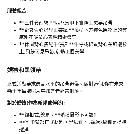
服裝組合:
**三件套西裝:**匹配馬甲下實際上需要吊帶
**奇數背心搭配正裝褲:**吊帶下方純色襯衫上的質
感粗花呢背心表明精緻疊穿
**休閒背心搭配牛仔褲:**牛仔或棉質背心在釦襯衫
上,肩膀可見吊帶,創造工匠美學
婚禮和黑領帶
正式活動要求最高水平的吊帶禮儀。做對這個,你在未來
幾十年每張照片中都會看起來俐落。
對於婚禮(作為新郎或伴郎):
**鈕扣式,總是。**婚禮攝影不可談判
**Y 形背部正式材料。**緞面、羅緞或絲綢是標準
選擇