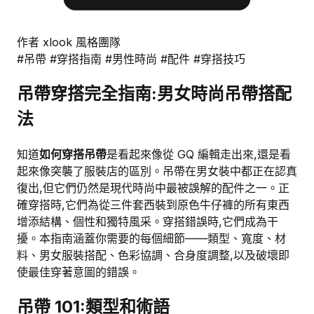
作者 xlook 風格團隊
#吊帶
#穿搭指南
#男性時尚
#配件
#穿搭技巧
吊帶穿搭完全指南:男女時尚吊帶搭配
法
知道
如何穿搭吊帶
是看起來像從 GQ 編輯走出來,還是看
起來像突襲了服裝店的區別。吊帶在男女裝中都正在認真
復出,但它們仍然是現代時尚中最被誤解的配件之一。正
確穿搭時,它們為從三件套西裝到原色牛仔褲的所有東西
增添結構、個性和獨特風采。穿搭錯誤時,它們成為干
擾。本指南涵蓋你需要的每個細節——類型、寬度、材
料、男女服裝搭配、色彩協調、合身度調整,以及破壞即
使最佳穿著意圖的錯誤。
吊帶 101:類型和術語