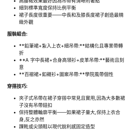
高腰裙效果最好因為吊帶有清晰附著點
細到標準寬度保持比例平衡
裙子長度很重要——中長和及膝長度裙子創造最精
緻外觀
服裝組合:
**鉛筆裙+紮入上衣+細吊帶:**結構化且專業帶轉
折
**A 字中長裙+合身高領衫+皮革吊帶:**藝術且刻
意
**百褶裙+釦襯衫+圖案吊帶:**學院風帶個性
穿搭技巧:
夾子式吊帶在裙子穿搭中常見且實用,因為大多數裙
子沒有吊帶鈕扣
保持整體輪廓平衡——如果裙子量大,保持上衣合
身,反之亦然
踝靴或尖頭鞋以現代銳利感固定造型