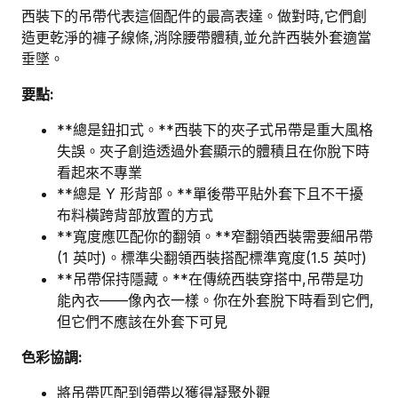
西裝下的吊帶代表這個配件的最高表達。做對時,它們創
造更乾淨的褲子線條,消除腰帶體積,並允許西裝外套適當
垂墜。
要點:
**總是鈕扣式。**西裝下的夾子式吊帶是重大風格
失誤。夾子創造透過外套顯示的體積且在你脫下時
看起來不專業
**總是 Y 形背部。**單後帶平貼外套下且不干擾
布料橫跨背部放置的方式
**寬度應匹配你的翻領。**窄翻領西裝需要細吊帶
(1 英吋)。標準尖翻領西裝搭配標準寬度(1.5 英吋)
**吊帶保持隱藏。**在傳統西裝穿搭中,吊帶是功
能內衣——像內衣一樣。你在外套脫下時看到它們,
但它們不應該在外套下可見
色彩協調:
將吊帶匹配到領帶以獲得凝聚外觀