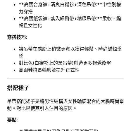
**高腰合身褲+清爽白襯衫+深色吊帶:**中性別權
力穿搭
**高腰紙袋褲+紮入細肩帶+精緻吊帶:**柔軟、編
輯且女性化
穿搭技巧:
讓吊帶在肩膀上稍微更寬以獲得輕鬆、時尚編輯垂
墜
對比色(白襯衫上的黑吊帶)創造更多視覺衝擊
高跟鞋拉長輪廓並提升正式性
搭配裙子
吊帶搭配裙子是將男性結構與女性輪廓混合的大膽時尚舉
動。對比是使其引人注目的原因。
要點: