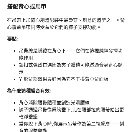
搭配背心或馬甲
在吊帶上加背心創造男裝中最疊穿、刻意的造型之一。背
心覆蓋吊帶同時受益於它們的褲子支撐功能。
要點:
吊帶總是隱藏在背心下——它們在這裡純粹發揮功
能作用
鈕扣式強烈首選因為夾子體積可能透過合身背心顯
示
Y 形背部效果最好因為它不干擾背心背面板
為什麼這種組合有效:
背心消除腰帶體積並創造光滑腰線
褲子通過吊帶從肩膀垂下,比在腰部拉的腰帶給出更
乾淨垂墜
當你脫下背心時,你展示吊帶作為第二視覺層——刻
意的服裝舉動