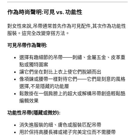
作為時尚聲明:可見 vs. 功能性
對女性來說,吊帶通常首先作為可見配件,其次作為功能性
服裝。這完全改變穿搭方法。
可見吊帶作為聲明:
選擇有趣細節的吊帶——刺繡、金屬五金、皮革重
點或獨特圖案
讓它們坐在對比上衣上使它們脫穎而出
像項鍊或腰帶一樣對待它們——它們是刻意的風格
選擇,不是隱藏的功能層
鬆散掛在一個肩膀上的超大或解構吊帶創造輕鬆酷
編輯效果
功能性吊帶(隱藏或微妙):
消失進服裝的細、膚色或服裝匹配吊帶
用於保持高腰長褲或裙子完美定位而不需腰帶