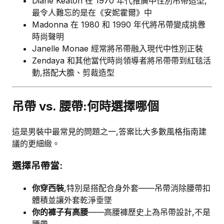
Diane Keaton 在 1970 年代推廣中性別吊帶造型,
最令人難忘的是在《安妮霍爾》中
Madonna 在 1980 和 1990 年代將吊帶變成挑釁
時尚聲明
Janelle Monae 經常將吊帶融入現代中性別正裝
Zendaya 和其他當代時尚領導者將吊帶帶到紅毯活
動,搭配大膽、剪裁造型
吊帶 vs. 腰帶:何時選擇哪個
這是男裝中最常見的問題之一,答案比大多數風格指南建
議的更細緻。
選擇吊帶當:
你穿西裝
,特別是搭配合身外套——吊帶消除腰帶扣
體積並讓外套乾淨垂墜
你的褲子有高腰
——高腰褲歷史上為吊帶設計,不是