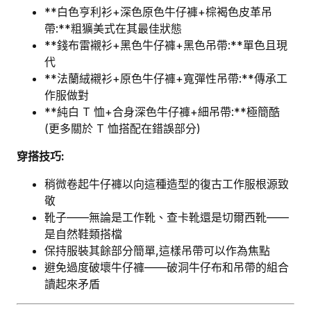
**白色亨利衫+深色原色牛仔褲+棕褐色皮革吊
帶:**粗獷美式在其最佳狀態
**錢布雷襯衫+黑色牛仔褲+黑色吊帶:**單色且現
代
**法蘭絨襯衫+原色牛仔褲+寬彈性吊帶:**傳承工
作服做對
**純白 T 恤+合身深色牛仔褲+細吊帶:**極簡酷
(更多關於 T 恤搭配在錯誤部分)
穿搭技巧:
稍微卷起牛仔褲以向這種造型的復古工作服根源致
敬
靴子——無論是工作靴、查卡靴還是切爾西靴——
是自然鞋類搭檔
保持服裝其餘部分簡單,這樣吊帶可以作為焦點
避免過度破壞牛仔褲——破洞牛仔布和吊帶的組合
讀起來矛盾