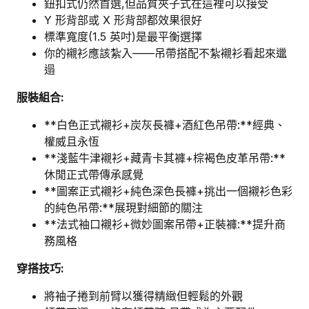
鈕扣式仍然首選,但品質夾子式在這裡可以接受
Y 形背部或 X 形背部都效果很好
標準寬度(1.5 英吋)是最平衡選擇
你的襯衫應該紮入——吊帶搭配不紮襯衫看起來邋
遢
服裝組合:
**白色正式襯衫+炭灰長褲+酒紅色吊帶:**經典、
權威且永恆
**淺藍牛津襯衫+藏青卡其褲+棕褐色皮革吊帶:**
休閒正式帶傳承感覺
**圖案正式襯衫+純色深色長褲+挑出一個襯衫色彩
的純色吊帶:**展現對細節的關注
**法式袖口襯衫+微妙圖案吊帶+正裝褲:**提升商
務風格
穿搭技巧:
將袖子捲到前臂以獲得精緻但輕鬆的外觀