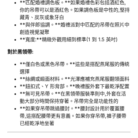
**匹配婚禮調色板。**如果婚禮色彩包括酒紅色,
你的吊帶可以是酒紅色。如果調色板是中性的,堅持
藏青、炭灰或象牙白
**與伴郎協調。**婚禮派對中匹配的吊帶在照片中
創造視覺凝聚
**寬度:**精緻外觀用細到標準(1 到 1.5 英吋)
對於黑領帶:
**僅白色或黑色吊帶。**這些是搭配燕尾服的傳統
選擇
**絲綢或緞面材料。**光澤應補充燕尾服翻領面料
**鈕扣式、Y 形背部。**晚禮服外套下最乾淨配置
**無可見吊帶。**在黑領帶服裝準則中,外套在活
動大部分時間保持穿著。吊帶完全是功能性的
**如果穿吊帶跳過腰封。**腰封設計用於覆蓋腰
帶,這搭配腰帶更有意義。如果你穿吊帶,褲子腰帶
已經乾淨地坐著