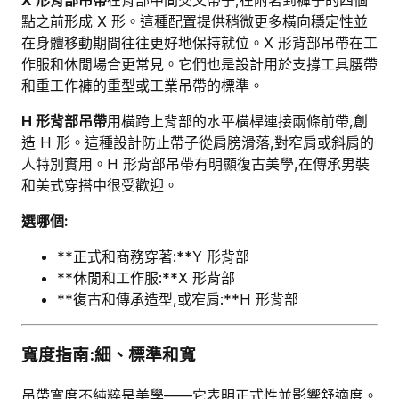
X 形背部吊帶
在背部中間交叉帶子,在附著到褲子的四個
點之前形成 X 形。這種配置提供稍微更多橫向穩定性並
在身體移動期間往往更好地保持就位。X 形背部吊帶在工
作服和休閒場合更常見。它們也是設計用於支撐工具腰帶
和重工作褲的重型或工業吊帶的標準。
H 形背部吊帶
用橫跨上背部的水平橫桿連接兩條前帶,創
造 H 形。這種設計防止帶子從肩膀滑落,對窄肩或斜肩的
人特別實用。H 形背部吊帶有明顯復古美學,在傳承男裝
和美式穿搭中很受歡迎。
選哪個:
**正式和商務穿著:**Y 形背部
**休閒和工作服:**X 形背部
**復古和傳承造型,或窄肩:**H 形背部
寬度指南:細、標準和寬
吊帶寬度不純粹是美學——它表明正式性並影響舒適度。