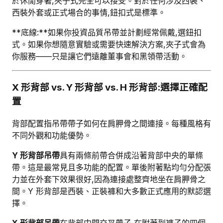
於休閒穿著,夾子式完全可以接受。對於任何涉及西裝、
西裝外套或正式場合的事情,鈕扣式是標準。
**底線:**如果你投資品質吊帶並計劃經常佩戴,選鈕扣
式。如果你想隨意實驗或需要快速解決方案,夾子式會為
你服務——只是讓它們遠離董事會和黑領帶活動。
X 形背部 vs. Y 形背部 vs. H 形背部:選擇正確配
置
背部配置指吊帶帶子如何在肩胛骨之間連接。每種風格有
不同外觀和功能優勢。
Y 形背部吊帶
具有兩條前帶合併成沿著背部中央的單條
帶。這是最常見且多功能的配置。單後附著點均勻分配張
力並在外套下效果很好,因為連接處整齊地坐在肩胛骨之
間。Y 形背部是西裝、正裝褲和大多數正式應用的默認選
擇。