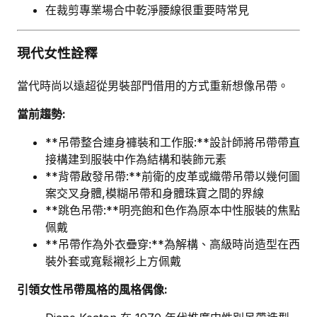
在裁剪專業場合中乾淨腰線很重要時常見
現代女性詮釋
當代時尚以遠超從男裝部門借用的方式重新想像吊帶。
當前趨勢:
**吊帶整合連身褲裝和工作服:**設計師將吊帶帶直
接構建到服裝中作為結構和裝飾元素
**背帶啟發吊帶:**前衛的皮革或織帶吊帶以幾何圖
案交叉身體,模糊吊帶和身體珠寶之間的界線
**跳色吊帶:**明亮飽和色作為原本中性服裝的焦點
佩戴
**吊帶作為外衣疊穿:**為解構、高級時尚造型在西
裝外套或寬鬆襯衫上方佩戴
引領女性吊帶風格的風格偶像: