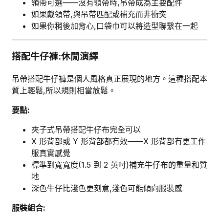
領帶可選——沒有領帶時,吊帶成為主要配件
如果戴領帶,與吊帶匹配或補充而非衝突
如果你稍後加背心,口袋巾可以將造型聯繫在一起
搭配牛仔褲:休閒演繹
吊帶搭配牛仔褲是個人風格真正展現的地方。這種搭配本
質上輕鬆,所以規則相當放鬆。
要點:
夾子式吊帶搭配牛仔布完全可以
X 形背部或 Y 形背部都有效——X 形背部有更工作
服真實感覺
標準到寬寬度(1.5 到 2 英吋)補充牛仔布的重量和質
地
深色牛仔比淺色更刻意,淺色可能傾向服裝感
服裝組合: