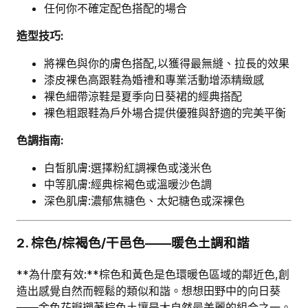
任何你不確定配色搭配的場合
造型技巧:
將裸色與你的膚色搭配,以獲得最無縫、拉長的效果
漆皮裸色高跟鞋為婚禮和專業活動增添精緻感
裸色細帶涼鞋是夏季向日葵裙的經典搭配
裸色粗跟鞋為戶外場合提供優雅與舒適的完美平衡
色調指南:
白皙肌膚:選擇粉紅調裸色或淺米色
中等肌膚:經典棕褐色或溫暖沙色調
深色肌膚:濃郁焦糖色、太妃糖色或深裸色
2. 棕色/棕褐色/干邑色——暖色土調和諧
**為什麼有效:**棕色和黃色是色環暖色區域的鄰近色,創
造出感覺自然而輕鬆的類似和諧。想想田野中的向日葵
——金色花瓣襯著棕色土壤是大自然最美麗的組合之一。