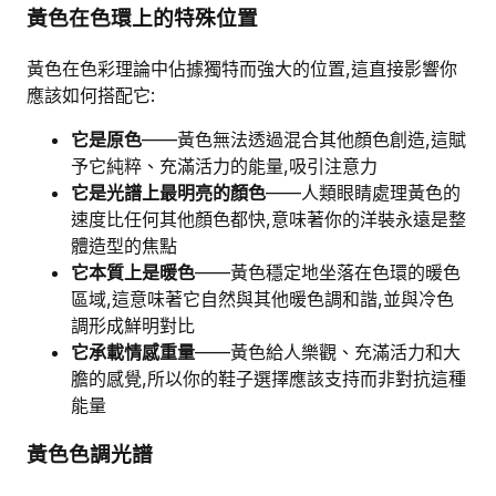
黃色在色環上的特殊位置
黃色在色彩理論中佔據獨特而強大的位置,這直接影響你
應該如何搭配它:
它是原色
——黃色無法透過混合其他顏色創造,這賦
予它純粹、充滿活力的能量,吸引注意力
它是光譜上最明亮的顏色
——人類眼睛處理黃色的
速度比任何其他顏色都快,意味著你的洋裝永遠是整
體造型的焦點
它本質上是暖色
——黃色穩定地坐落在色環的暖色
區域,這意味著它自然與其他暖色調和諧,並與冷色
調形成鮮明對比
它承載情感重量
——黃色給人樂觀、充滿活力和大
膽的感覺,所以你的鞋子選擇應該支持而非對抗這種
能量
黃色色調光譜