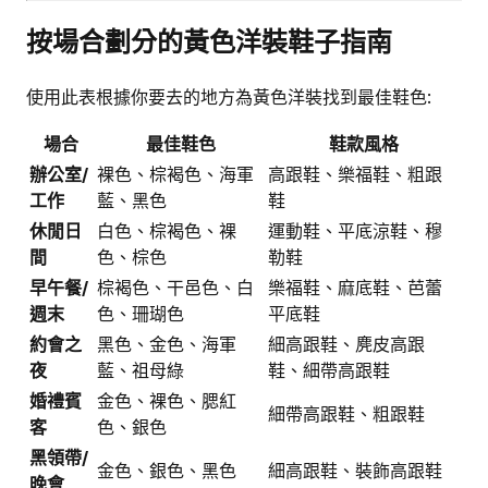
按場合劃分的黃色洋裝鞋子指南
使用此表根據你要去的地方為黃色洋裝找到最佳鞋色:
場合
最佳鞋色
鞋款風格
辦公室/
裸色、棕褐色、海軍
高跟鞋、樂福鞋、粗跟
工作
藍、黑色
鞋
休閒日
白色、棕褐色、裸
運動鞋、平底涼鞋、穆
間
色、棕色
勒鞋
早午餐/
棕褐色、干邑色、白
樂福鞋、麻底鞋、芭蕾
週末
色、珊瑚色
平底鞋
約會之
黑色、金色、海軍
細高跟鞋、麂皮高跟
夜
藍、祖母綠
鞋、細帶高跟鞋
婚禮賓
金色、裸色、腮紅
細帶高跟鞋、粗跟鞋
客
色、銀色
黑領帶/
金色、銀色、黑色
細高跟鞋、裝飾高跟鞋
晚會