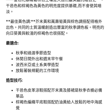
干邑色和棕褐色為黃色的明亮度提供基礎,而不會使其暗
淡。
**最佳黃色調:**芥末黃和萬壽菊黃與棕色調搭配得格外
出色。共同的土質溫暖創造出豐富的秋季調色板。明亮的
向日葵黃與較淺的棕褐色也很搭配。
最適合:
秋季和過渡季節造型
休閒日間外出和週末早午餐
波西米亞或土系美學造型
放鬆著裝規範的工作環境
造型技巧:
干邑色皮革涼鞋搭配芥末黃及膝裙是秋季衣櫥必備
單品
棕褐色編織平底鞋搭配奶油黃給人放鬆的地中海感
覺