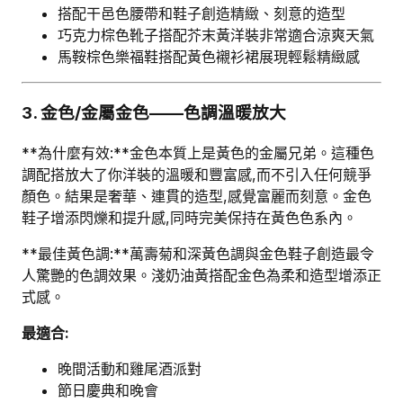
搭配干邑色腰帶和鞋子創造精緻、刻意的造型
巧克力棕色靴子搭配芥末黃洋裝非常適合涼爽天氣
馬鞍棕色樂福鞋搭配黃色襯衫裙展現輕鬆精緻感
3. 金色/金屬金色——色調溫暖放大
**為什麼有效:**金色本質上是黃色的金屬兄弟。這種色
調配搭放大了你洋裝的溫暖和豐富感,而不引入任何競爭
顏色。結果是奢華、連貫的造型,感覺富麗而刻意。金色
鞋子增添閃爍和提升感,同時完美保持在黃色色系內。
**最佳黃色調:**萬壽菊和深黃色調與金色鞋子創造最令
人驚艷的色調效果。淺奶油黃搭配金色為柔和造型增添正
式感。
最適合:
晚間活動和雞尾酒派對
節日慶典和晚會