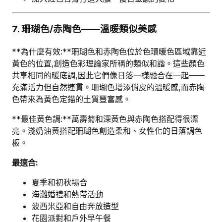
7. 珊瑚色/赤陶色——溫暖類似美感
**為什麼有效:**珊瑚色和赤陶色位於色環暖色區域靠近
黃色的位置,創造色彩理論家所稱的類似和諧。這些顏色
共享相同的暖底調,因此它們像日落一樣融合在一起——
充滿活力但自然連貫。珊瑚色增添俏皮的溫暖感,而赤陶
色帶來為黃色定錨的土質豐富感。
**最佳黃色調:**萬壽菊和深黃色與赤陶色搭配得很漂
亮。淺奶油黃搭配珊瑚色創造柔和、女性化的日落調色
板。
最適合:
夏季和初秋場合
海灘婚禮和熱帶活動
波西米亞和自由奔放造型
花園派對和戶外早午餐