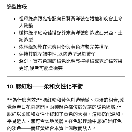
造型技巧:
祖母綠高跟鞋搭配向日葵黃洋裝在婚禮和晚會上令
人驚艷
橄欖綠平底涼鞋搭配芥末黃洋裝創造波西米亞、土
系造型
森林綠短靴在涼爽月份與黃色洋裝完美搭配
保持其餘配飾中性,以防造型過於繁忙
深沉、寶石色調的綠色比明亮檸檬綠或霓虹綠效果
更好,後者可能會衝突
10. 腮紅粉——柔和女性化平衡
**為什麼有效:**腮紅粉和黃色創造精緻、浪漫的組合,感
覺像春日花園盛開。兩種顏色都位於光譜的暖色區域,但
腮紅以柔和和女性化緩和了黃色的大膽。這種搭配溫和、
平易近人、無可否認地美麗。在色彩理論中,腮紅是紅色
的淡色——而紅黃組合本質上溫暖而誘人。