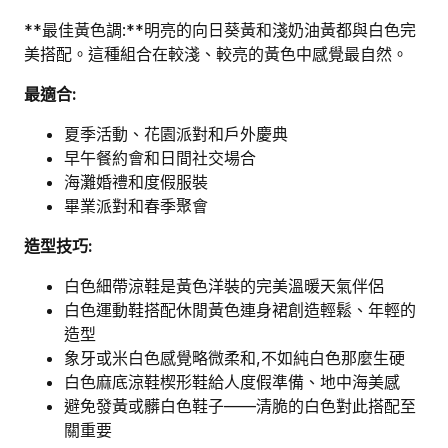
**最佳黃色調:**明亮的向日葵黃和淺奶油黃都與白色完
美搭配。這種組合在較淺、較亮的黃色中感覺最自然。
最適合:
夏季活動、花園派對和戶外慶典
早午餐約會和日間社交場合
海灘婚禮和度假服裝
畢業派對和春季聚會
造型技巧:
白色細帶涼鞋是黃色洋裝的完美溫暖天氣伴侶
白色運動鞋搭配休閒黃色連身裙創造輕鬆、年輕的
造型
象牙或米白色感覺略微柔和,不如純白色那麼生硬
白色麻底涼鞋楔形鞋給人度假準備、地中海美感
避免發黃或髒白色鞋子——清脆的白色對此搭配至
關重要