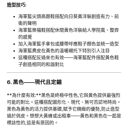
造型技巧:
海軍藍尖頭高跟鞋搭配向日葵黃洋裝創造有力、前
衛的聲明
海軍藍樂福鞋搭配休閒黃色洋裝給人學院風、整齊
的感覺
加入海軍藍手拿包或腰帶呼應鞋子顏色並統一造型
海軍藍麂皮在黃色的溫暖襯托下特別引人注目
這種搭配反過來也有效——海軍藍配件搭配黃色鞋
子創造相同的和諧對比
6. 黑色——現代且定錨
**為什麼有效:**黑色是終極中性色,它與黃色提供最強烈
可能的對比。這種搭配圖形化、現代、無可否認地時尚。
黑色為黃色的活力提供基礎,賦予它精緻的優勢,防止造型
過於俏皮。想想大黃蜂或出租車——黃色和黑色在一起是
標誌性的,這是有原因的。