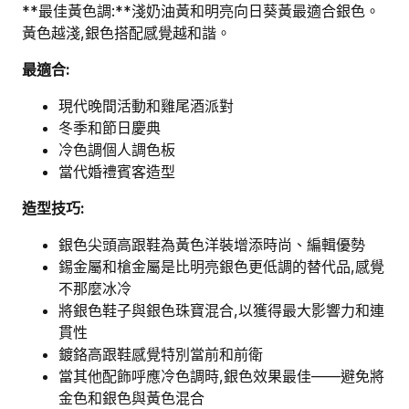
**最佳黃色調:**淺奶油黃和明亮向日葵黃最適合銀色。
黃色越淺,銀色搭配感覺越和諧。
最適合:
現代晚間活動和雞尾酒派對
冬季和節日慶典
冷色調個人調色板
當代婚禮賓客造型
造型技巧:
銀色尖頭高跟鞋為黃色洋裝增添時尚、編輯優勢
錫金屬和槍金屬是比明亮銀色更低調的替代品,感覺
不那麼冰冷
將銀色鞋子與銀色珠寶混合,以獲得最大影響力和連
貫性
鍍鉻高跟鞋感覺特別當前和前衛
當其他配飾呼應冷色調時,銀色效果最佳——避免將
金色和銀色與黃色混合