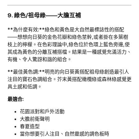
9. 綠色/祖母綠——大膽互補
**為什麼有效:**綠色和黃色是大自然最標誌性的搭配
——想想向日葵的金色花瓣和綠色莖幹,或者掛在多葉樹
枝上的檸檬。在色彩理論中,綠色位於色環上藍色旁邊,使
其成為黃色的分離互補搭檔。結果是一種感覺充滿活力、
有機、令人驚訝和諧的組合。
**最佳黃色調:**明亮的向日葵黃搭配祖母綠創造最引人
注目的寶石色調組合。芥末黃搭配橄欖綠或森林綠感覺更
具土感和低調。
最適合:
花園派對和戶外活動
大膽前衛聲明
春夏造型
當你想要引人注目、自然靈感的調色板時