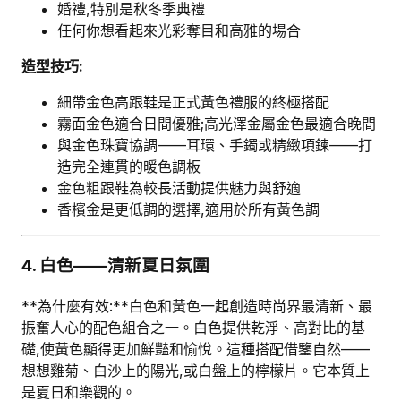
婚禮,特別是秋冬季典禮
任何你想看起來光彩奪目和高雅的場合
造型技巧:
細帶金色高跟鞋是正式黃色禮服的終極搭配
霧面金色適合日間優雅;高光澤金屬金色最適合晚間
與金色珠寶協調——耳環、手鐲或精緻項鍊——打
造完全連貫的暖色調板
金色粗跟鞋為較長活動提供魅力與舒適
香檳金是更低調的選擇,適用於所有黃色調
4. 白色——清新夏日氛圍
**為什麼有效:**白色和黃色一起創造時尚界最清新、最
振奮人心的配色組合之一。白色提供乾淨、高對比的基
礎,使黃色顯得更加鮮豔和愉悅。這種搭配借鑒自然——
想想雞菊、白沙上的陽光,或白盤上的檸檬片。它本質上
是夏日和樂觀的。