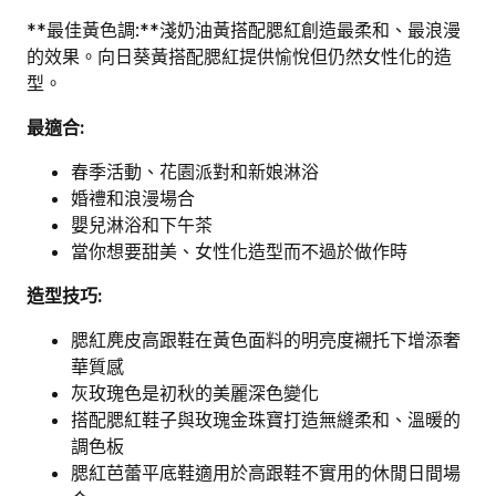
**最佳黃色調:**淺奶油黃搭配腮紅創造最柔和、最浪漫
的效果。向日葵黃搭配腮紅提供愉悅但仍然女性化的造
型。
最適合:
春季活動、花園派對和新娘淋浴
婚禮和浪漫場合
嬰兒淋浴和下午茶
當你想要甜美、女性化造型而不過於做作時
造型技巧:
腮紅麂皮高跟鞋在黃色面料的明亮度襯托下增添奢
華質感
灰玫瑰色是初秋的美麗深色變化
搭配腮紅鞋子與玫瑰金珠寶打造無縫柔和、溫暖的
調色板
腮紅芭蕾平底鞋適用於高跟鞋不實用的休閒日間場