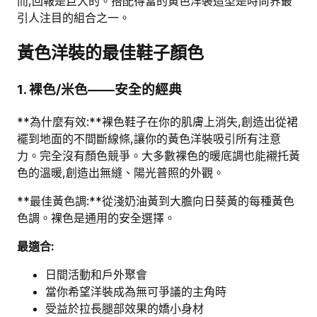
而,回報是巨大的。搭配得當的黃色洋裝造型是時尚界最
引人注目的組合之一。
黃色洋裝的最佳鞋子顏色
1. 裸色/米色——安全的經典
**為什麼有效:**裸色鞋子在你的肌膚上消失,創造出從裙
襬到地面的不間斷線條,讓你的黃色洋裝吸引所有注意
力。完全沒有顏色競爭。大多數裸色的暖底調也能襯托黃
色的溫暖,創造出無縫、陽光普照的外觀。
**最佳黃色調:**從淺奶油黃到大膽向日葵黃的每種黃色
色調。裸色是通用的安全選擇。
最適合:
日間活動和戶外聚會
當你希望洋裝成為無可爭議的主角時
受益於拉長腿部效果的嬌小身材