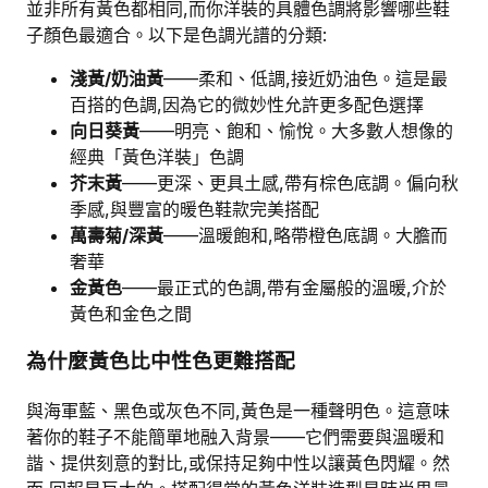
並非所有黃色都相同,而你洋裝的具體色調將影響哪些鞋
子顏色最適合。以下是色調光譜的分類:
淺黃/奶油黃
——柔和、低調,接近奶油色。這是最
百搭的色調,因為它的微妙性允許更多配色選擇
向日葵黃
——明亮、飽和、愉悅。大多數人想像的
經典「黃色洋裝」色調
芥末黃
——更深、更具土感,帶有棕色底調。偏向秋
季感,與豐富的暖色鞋款完美搭配
萬壽菊/深黃
——溫暖飽和,略帶橙色底調。大膽而
奢華
金黃色
——最正式的色調,帶有金屬般的溫暖,介於
黃色和金色之間
為什麼黃色比中性色更難搭配
與海軍藍、黑色或灰色不同,黃色是一種聲明色。這意味
著你的鞋子不能簡單地融入背景——它們需要與溫暖和
諧、提供刻意的對比,或保持足夠中性以讓黃色閃耀。然