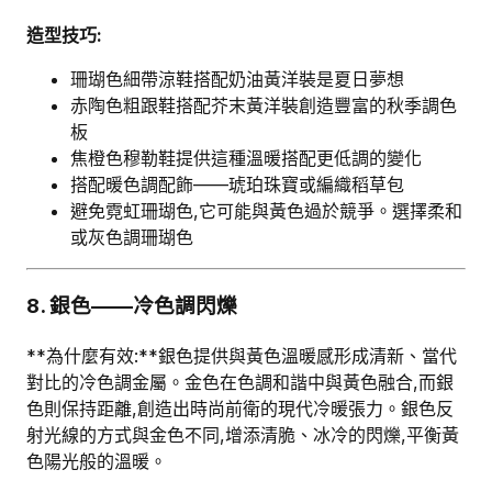
造型技巧:
珊瑚色細帶涼鞋搭配奶油黃洋裝是夏日夢想
赤陶色粗跟鞋搭配芥末黃洋裝創造豐富的秋季調色
板
焦橙色穆勒鞋提供這種溫暖搭配更低調的變化
搭配暖色調配飾——琥珀珠寶或編織稻草包
避免霓虹珊瑚色,它可能與黃色過於競爭。選擇柔和
或灰色調珊瑚色
8. 銀色——冷色調閃爍
**為什麼有效:**銀色提供與黃色溫暖感形成清新、當代
對比的冷色調金屬。金色在色調和諧中與黃色融合,而銀
色則保持距離,創造出時尚前衛的現代冷暖張力。銀色反
射光線的方式與金色不同,增添清脆、冰冷的閃爍,平衡黃
色陽光般的溫暖。