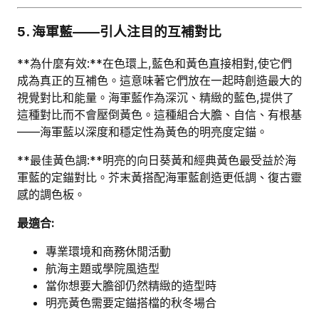
5. 海軍藍——引人注目的互補對比
**為什麼有效:**在色環上,藍色和黃色直接相對,使它們
成為真正的互補色。這意味著它們放在一起時創造最大的
視覺對比和能量。海軍藍作為深沉、精緻的藍色,提供了
這種對比而不會壓倒黃色。這種組合大膽、自信、有根基
——海軍藍以深度和穩定性為黃色的明亮度定錨。
**最佳黃色調:**明亮的向日葵黃和經典黃色最受益於海
軍藍的定錨對比。芥末黃搭配海軍藍創造更低調、復古靈
感的調色板。
最適合:
專業環境和商務休閒活動
航海主題或學院風造型
當你想要大膽卻仍然精緻的造型時
明亮黃色需要定錨搭檔的秋冬場合