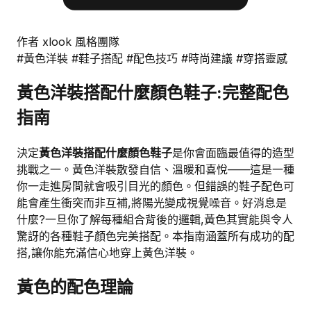
作者 xlook 風格團隊
#黃色洋裝
#鞋子搭配
#配色技巧
#時尚建議
#穿搭靈感
黃色洋裝搭配什麼顏色鞋子:完整配色
指南
決定
黃色洋裝搭配什麼顏色鞋子
是你會面臨最值得的造型
挑戰之一。黃色洋裝散發自信、溫暖和喜悅——這是一種
你一走進房間就會吸引目光的顏色。但錯誤的鞋子配色可
能會產生衝突而非互補,將陽光變成視覺噪音。好消息是
什麼?一旦你了解每種組合背後的邏輯,黃色其實能與令人
驚訝的各種鞋子顏色完美搭配。本指南涵蓋所有成功的配
搭,讓你能充滿信心地穿上黃色洋裝。
黃色的配色理論