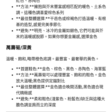
紅色、赤陶色
**方法:**擁抱與芥末豐富感相匹配的暖色、土系色
調。這種色調喜愛棕色系列
**最佳整體選擇:**干邑色或棕褐色打造溫暖、有根
基的造型,感覺完美季節化
**避免:**明亮、冰冷的金屬如銀色,它們可能與芥
末的溫暖感脫節。如果你想要金屬感,選擇金色
萬壽菊/深黃
溫暖、飽和,略帶橙色底調。最豐富、最奢華的黃色。
**首選鞋色:**金色、棕色、黑色、赤陶色、海軍藍
**方法:**萬壽菊可以處理豐富、飽和的鞋色。金色
放大溫暖;黑色提供定錨對比
**最佳整體選擇:**金色適合晚間活動,黑色適合現
代精緻感
**避免:**柔和鞋色(淺紫色、粉藍色)缺乏與這種大
膽色調並肩而立的深度