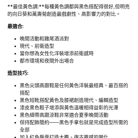
**最佳黃色調:**每種黃色調都與黑色搭配得很好,但明亮
的向日葵和萬壽菊創造最戲劇性、高影響力的對比。
最適合:
晚間活動和雞尾酒派對
現代、前衛造型
當你想為女性化洋裝增添前衛感時
都市環境和夜間外出場合
造型技巧:
黑色尖頭高跟鞋是任何黃色洋裝最經典、最百搭的
搭配
黑色短靴搭配黃色及膝裙創造現代、編輯造型
漆皮黑色鞋子增添與黃色溫暖相得益彰的光澤
黑色細帶高跟涼鞋非常適合夏季晚間活動
保持配飾簡約——黑色手拿包就是完成造型所需的
全部
加入紅色唇膏打造大膽、復古靈感的變化