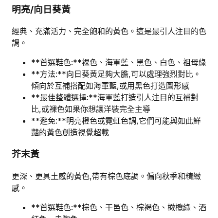
明亮/向日葵黃
經典、充滿活力、完全飽和的黃色。這是最引人注目的色
調。
**首選鞋色:**裸色、海軍藍、黑色、白色、祖母綠
**方法:**向日葵黃足夠大膽,可以處理強烈對比。
傾向於互補搭配如海軍藍,或用黑色打造圖形感
**最佳整體選擇:**海軍藍打造引人注目的互補對
比,或裸色如果你想讓洋裝完全主導
**避免:**明亮橙色或霓虹色調,它們可能與如此鮮
豔的黃色創造視覺超載
芥末黃
更深、更具土感的黃色,帶有棕色底調。偏向秋季和精緻
感。
**首選鞋色:**棕色、干邑色、棕褐色、橄欖綠、酒