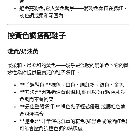
合
避免亮粉色,它與黃色競爭——將粉色保持在腮紅、
灰色調或柔和範圍內
按黃色調搭配鞋子
淺黃/奶油黃
最柔和、最柔和的黃色——幾乎是溫暖的奶油色。它的微
妙性為你提供最廣泛的鞋子選擇。
**首選鞋色:**裸色、白色、腮紅粉、銀色、金色
**方法:**因為奶油黃很溫和,你可以搭配暖色和冷
色調而不會衝突
**最佳整體選擇:**裸色鞋子輕鬆優雅,或腮紅色適
合浪漫場合
**避免:**非常深或沉重的鞋色(如黑色或深酒紅色)
可能會壓倒這種色調的精緻感