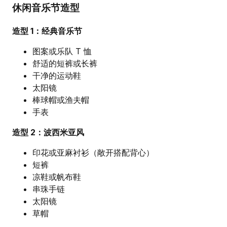
休闲音乐节造型
造型 1：经典音乐节
图案或乐队 T 恤
舒适的短裤或长裤
干净的运动鞋
太阳镜
棒球帽或渔夫帽
手表
造型 2：波西米亚风
印花或亚麻衬衫（敞开搭配背心）
短裤
凉鞋或帆布鞋
串珠手链
太阳镜
草帽