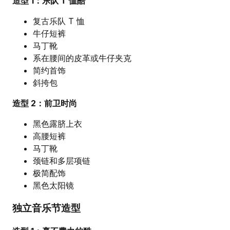
造型 1：乐队 T 恤酷
复古乐队 T 恤
牛仔短裤
马丁靴
系在腰间的皮革或牛仔夹克
简约首饰
斜挎包
造型 2：前卫时尚
黑色露脐上衣
高腰短裤
马丁靴
颈链和多层项链
极简配饰
黑色太阳镜
独立音乐节造型