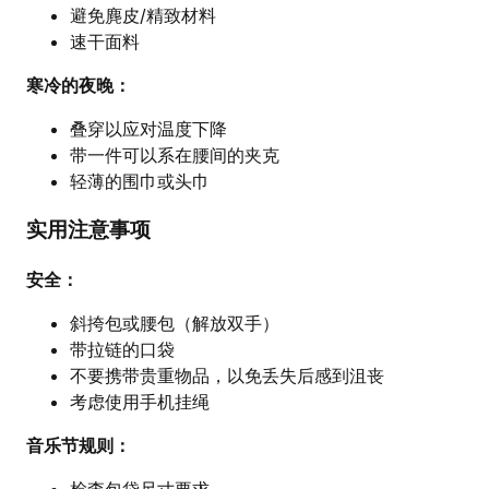
避免麂皮/精致材料
速干面料
寒冷的夜晚：
叠穿以应对温度下降
带一件可以系在腰间的夹克
轻薄的围巾或头巾
实用注意事项
安全：
斜挎包或腰包（解放双手）
带拉链的口袋
不要携带贵重物品，以免丢失后感到沮丧
考虑使用手机挂绳
音乐节规则：
检查包袋尺寸要求