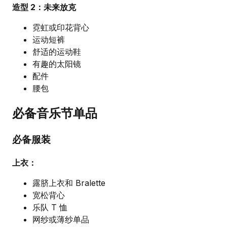
造型 2：未来放克
霓虹或印花背心
运动短裤
舒适的运动鞋
有趣的太阳镜
配件
腰包
必备音乐节单品
必备服装
上衣：
露脐上衣和 Bralette
宽松背心
乐队 T 恤
网纱或薄纱单品