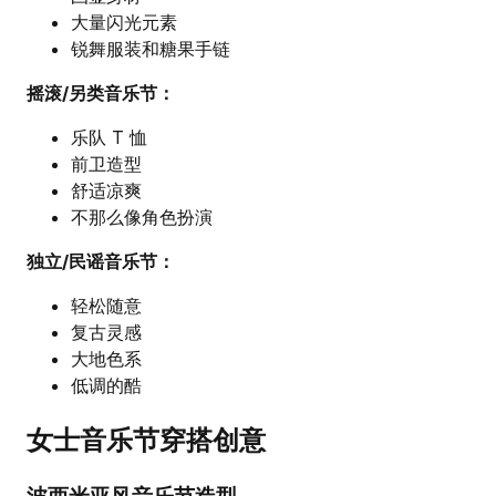
大量闪光元素
锐舞服装和糖果手链
摇滚/另类音乐节：
乐队 T 恤
前卫造型
舒适凉爽
不那么像角色扮演
独立/民谣音乐节：
轻松随意
复古灵感
大地色系
低调的酷
女士音乐节穿搭创意