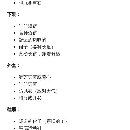
和服和罩衫
下装：
牛仔短裤
高腰热裤
舒适的喇叭裤
裙子（各种长度）
宽松长裤，穿着舒适
外套：
流苏夹克或背心
牛仔夹克
防风衣（应对天气）
和服或开衫
鞋履：
舒适的靴子（穿旧的！）
厚底运动鞋