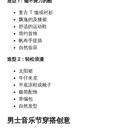
造型 1：毫不费力的酷
复古 T 恤或衬衫
飘逸的及膝裙
舒适的运动鞋
简约首饰
帆布手提袋
自然妆容
造型 2：轻松浪漫
太阳裙
牛仔夹克
平底凉鞋或靴子
极简配饰
草编包
自然发型
男士音乐节穿搭创意