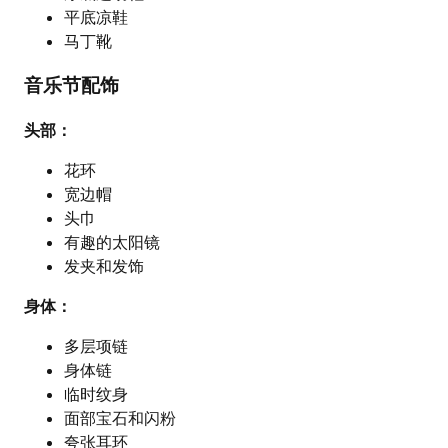
平底凉鞋
马丁靴
音乐节配饰
头部：
花环
宽边帽
头巾
有趣的太阳镜
发夹和发饰
身体：
多层项链
身体链
临时纹身
面部宝石和闪粉
夸张耳环