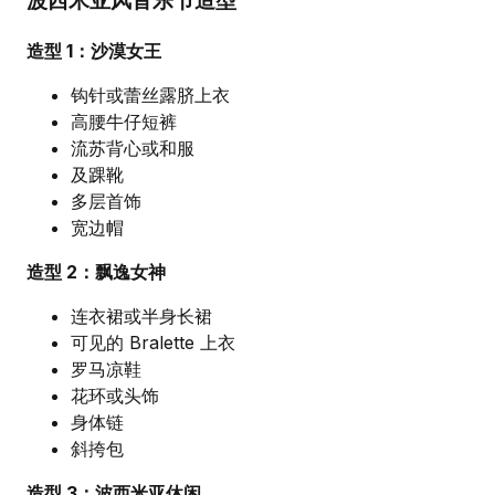
波西米亚风音乐节造型
造型 1：沙漠女王
钩针或蕾丝露脐上衣
高腰牛仔短裤
流苏背心或和服
及踝靴
多层首饰
宽边帽
造型 2：飘逸女神
连衣裙或半身长裙
可见的 Bralette 上衣
罗马凉鞋
花环或头饰
身体链
斜挎包
造型 3：波西米亚休闲