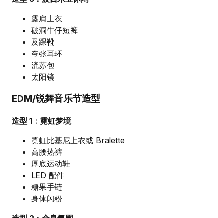
露肩上衣
破洞牛仔短裤
及踝靴
夸张耳环
流苏包
太阳镜
EDM/锐舞音乐节造型
造型 1：霓虹梦境
霓虹比基尼上衣或 Bralette
高腰热裤
厚底运动鞋
LED 配件
糖果手链
身体闪粉
造型 2：全息氛围