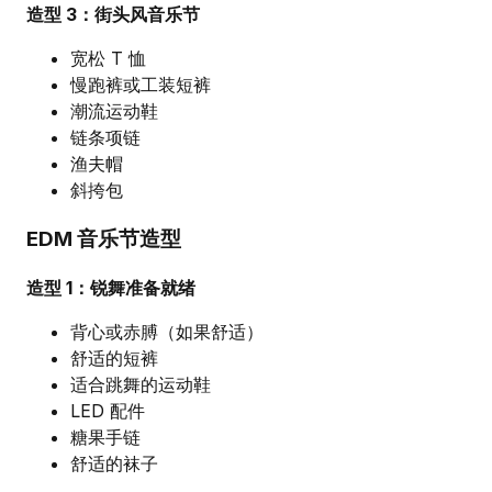
造型 3：街头风音乐节
宽松 T 恤
慢跑裤或工装短裤
潮流运动鞋
链条项链
渔夫帽
斜挎包
EDM 音乐节造型
造型 1：锐舞准备就绪
背心或赤膊（如果舒适）
舒适的短裤
适合跳舞的运动鞋
LED 配件
糖果手链
舒适的袜子