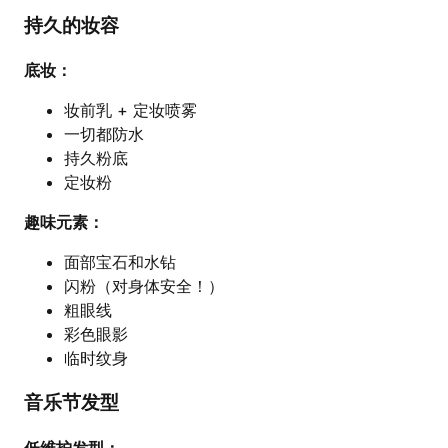
持久的妆容
底妆：
妆前乳 + 定妆喷雾
一切都防水
持久粉底
定妆粉
趣味元素：
面部宝石和水钻
闪粉（对身体安全！）
粗眼线
彩色眼影
临时纹身
音乐节发型
低维护发型：