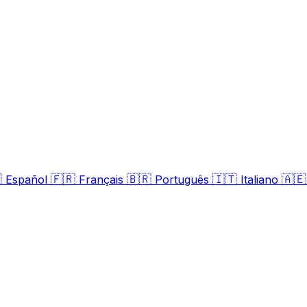

🇫🇷
🇧🇷
🇮🇹
🇦
Español
Français
Português
Italiano