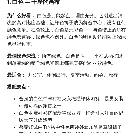
1. 白色 — 干净的画布
为什么好看：
白色是万能起点，理由充分。它创造出清
爽的高对比度基础，让绿色裤子成为舞台中心，没有任何
颜色竞争。在色轮上，白色是无彩色——与色谱上的所有
颜色都兼容，绿色也不例外。白色的明亮度还能防止深绿
色显得过重。
最佳绿色深浅：
所有绿色。白色是唯一一个在从橄榄绿
到薄荷绿的整个绿色光谱上都完美搭配的衬衫颜色。
最适合：
办公室、休闲出行、夏季活动、约会、旅行
搭配要点：
合身的白色牛津衬衫束入橄榄绿休闲裤，是男女装
中最可靠的穿搭之一
白色亚麻衬衫搭配翡翠绿西裤，打造引人注目的温
暖天气升级造型
叠穿试试白T内搭中性色西装外套加鼠尾草绿裤子