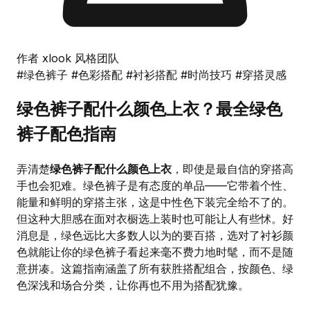
作者 xlook 风格团队
#绿色裤子
#色彩搭配
#衬衫搭配
#时尚技巧
#穿搭灵感
绿色裤子配什么颜色上衣？最全绿色
裤子配色指南
弄清楚
绿色裤子配什么颜色上衣
，即使是最自信的穿搭高
手也会犯难。绿色裤子是有态度的单品——它带着个性、
能量和鲜明的穿搭主张，这是中性色下装完全给不了的。
但这种大胆感在面对衣橱选上装时也可能让人有些怵。好
消息是，绿色远比大多数人以为的要百搭，选对了衬衫颜
色就能让你的绿色裤子看起来毫不费力地时髦，而不是随
意拼凑。这篇指南涵盖了所有获胜搭配组合，按颜色、绿
色深浅和场合分类，让你再也不用为搭配犹豫。