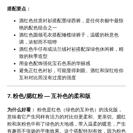
搭配要点：
酒红色丝质衬衫搭配墨绿西裤，是任何衣橱中最惊
艳的配色组合之一
酒红色圆领毛衣搭配橄榄绿裤子，温暖的秋意色
调，浓郁而不喧哗
酒红色牛仔布或法兰绒衬衫搭配深绿色休闲裤，精
致的秋季造型
用金色配饰强化宝石色系的华丽感
避免正红色衬衫，可能显得刺眼。酒红和深红给你
互补对比而没有过度的强度
7. 粉色/腮红粉 — 互补色的柔和版
为什么好看：
粉色是红色（绿色的互补色）的浅化版，
意味着它产生同样有活力的对比但更柔和、更亲切。腮红
粉和灰粉色中和了绿色的大地感，带入温柔的暖意，产生
有趣而不张扬的平衡效果。这个搭配特别有效，因为粉色