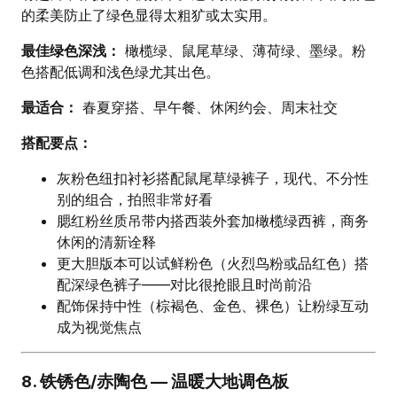
的柔美防止了绿色显得太粗犷或太实用。
最佳绿色深浅：
橄榄绿、鼠尾草绿、薄荷绿、墨绿。粉
色搭配低调和浅色绿尤其出色。
最适合：
春夏穿搭、早午餐、休闲约会、周末社交
搭配要点：
灰粉色纽扣衬衫搭配鼠尾草绿裤子，现代、不分性
别的组合，拍照非常好看
腮红粉丝质吊带内搭西装外套加橄榄绿西裤，商务
休闲的清新诠释
更大胆版本可以试鲜粉色（火烈鸟粉或品红色）搭
配深绿色裤子——对比很抢眼且时尚前沿
配饰保持中性（棕褐色、金色、裸色）让粉绿互动
成为视觉焦点
8. 铁锈色/赤陶色 — 温暖大地调色板