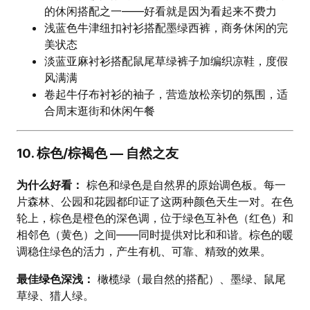
的休闲搭配之一——好看就是因为看起来不费力
浅蓝色牛津纽扣衬衫搭配墨绿西裤，商务休闲的完
美状态
淡蓝亚麻衬衫搭配鼠尾草绿裤子加编织凉鞋，度假
风满满
卷起牛仔布衬衫的袖子，营造放松亲切的氛围，适
合周末逛街和休闲午餐
10. 棕色/棕褐色 — 自然之友
为什么好看：
棕色和绿色是自然界的原始调色板。每一
片森林、公园和花园都印证了这两种颜色天生一对。在色
轮上，棕色是橙色的深色调，位于绿色互补色（红色）和
相邻色（黄色）之间——同时提供对比和和谐。棕色的暖
调稳住绿色的活力，产生有机、可靠、精致的效果。
最佳绿色深浅：
橄榄绿（最自然的搭配）、墨绿、鼠尾
草绿、猎人绿。