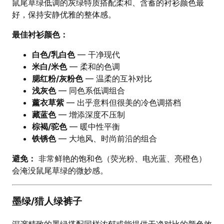
鼠尾草绿低调的灰绿特质搭配柔和、含蓄的衬衫颜色最
好，保持安静优雅的整体感。
最佳衬衫颜色：
白色/乳白色
— 干净现代
米白/米色
— 柔和的色调
腮红粉/灰粉色
— 温柔的互补对比
浅灰色
— 同色系低调组合
薰衣草紫
— 出乎意料但很美的冷色调搭档
藏蓝色
— 增添深度不压制
棕褐/驼色
— 暖中性平衡
铁锈色
— 大地风、时尚前沿的组合
避免：
非常鲜艳的饱和色（荧光粉、电光蓝、亮橙色）
会淹没鼠尾草绿的微妙感。
墨绿/猎人绿裤子