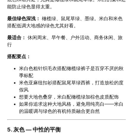
能防止绿色显得太重。
最佳绿色深浅：
橄榄绿、鼠尾草绿、墨绿。米白和米色
搭配低调大地感的绿色尤其好看。
最适合：
休闲周末、早午餐、户外活动、商务休闲、旅
行
搭配要点：
米白色粗针织毛衣搭配橄榄绿裤子是百穿不厌的秋
季标配
米色亚麻纽扣衫搭配鼠尾草绿西裤，打造放松的度
假风
想要大地色叠穿，米白配橄榄绿加棕色皮质配饰
如果你追求这种大地风格，避免用纯亮白——米白
的温暖调与绿色的有机特质融合更自然
5. 灰色 — 中性的平衡