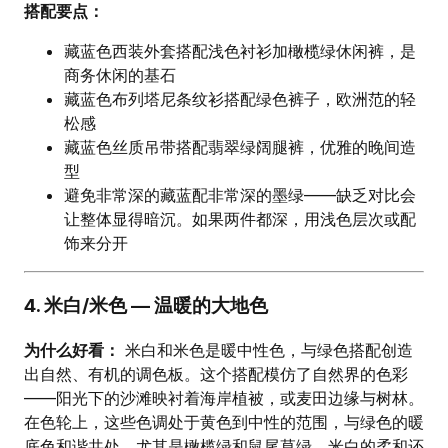
搭配要点：
藏蓝色西装外套搭配浅色衬衫加橄榄绿休闲裤，是
商务休闲的基石
藏蓝色布列塔尼条纹衫搭配绿色裤子，欧洲范的轻
松感
藏蓝色丝质吊带搭配翡翠绿阔腿裤，优雅的晚间造
型
避免非常深的藏蓝配非常深的墨绿——缺乏对比会
让整体显得暗沉。如果两件都深，用浅色层次或配
饰来分开
4. 米白/米色 — 温暖的大地色
为什么好看：
米白和米色是暖中性色，与绿色搭配创造
出自然、有机的调色板。这个搭配模仿了自然界的色彩
——阳光下的沙滩映衬着海岸植被，或麦田边缘与树林。
在色轮上，这些色调处于黄色到中性的范围，与绿色的暖
底色和谐共处，尤其是橄榄绿和鼠尾草绿。米白的柔和还