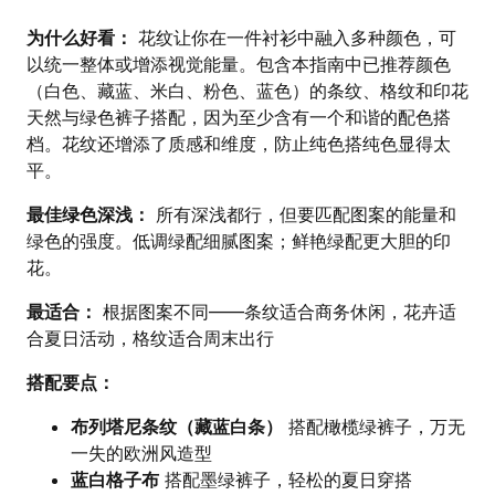
为什么好看：
花纹让你在一件衬衫中融入多种颜色，可
以统一整体或增添视觉能量。包含本指南中已推荐颜色
（白色、藏蓝、米白、粉色、蓝色）的条纹、格纹和印花
天然与绿色裤子搭配，因为至少含有一个和谐的配色搭
档。花纹还增添了质感和维度，防止纯色搭纯色显得太
平。
最佳绿色深浅：
所有深浅都行，但要匹配图案的能量和
绿色的强度。低调绿配细腻图案；鲜艳绿配更大胆的印
花。
最适合：
根据图案不同——条纹适合商务休闲，花卉适
合夏日活动，格纹适合周末出行
搭配要点：
布列塔尼条纹（藏蓝白条）
搭配橄榄绿裤子，万无
一失的欧洲风造型
蓝白格子布
搭配墨绿裤子，轻松的夏日穿搭