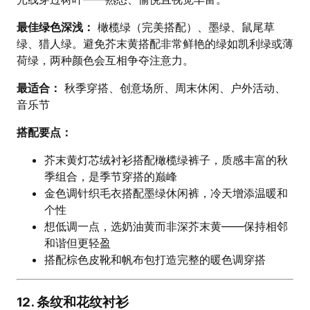
最佳绿色深浅：
橄榄绿（完美搭配）、墨绿、鼠尾草
绿、猎人绿。避免芥末黄搭配非常鲜艳的绿如凯利绿或薄
荷绿，两种颜色会互相争夺注意力。
最适合：
秋季穿搭、创意场所、周末休闲、户外活动、
音乐节
搭配要点：
芥末黄灯芯绒衬衫搭配橄榄绿裤子，质感丰富的秋
季组合，是季节穿搭的巅峰
金色调针织毛衣搭配墨绿休闲裤，冷天增添温暖和
个性
想低调一点，选奶油黄而非深芥末黄——保持相邻
和谐但更轻盈
搭配棕色皮靴和帆布包打造完整的暖色调穿搭
12. 条纹和花纹衬衫