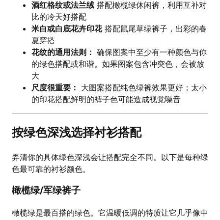
酒红格纹或法兰绒
搭配橄榄绿休闲裤，利用互补对
比的冷天好搭配
米白或白底花卉印花
搭配鼠尾草绿裤子，出彩的春
夏穿搭
花纹的通用法则：
确保图案中至少有一种颜色与你
的绿色搭配或和谐。如果图案包含冲突色，会被放
大
尺度很重要：
大图案搭配纯色绿裤效果更好；太小
的印花搭配鲜明的裤子色可能造成视觉噪音
按绿色深浅选择衬衫搭配
弄清你的具体绿色深浅会让搭配完全不同。以下是每种绿
色最可靠的衬衫颜色。
橄榄绿/军绿裤子
橄榄绿是最百搭的绿色。它温暖低调的特质让它几乎像中