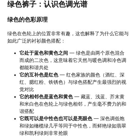
绿色裤子：认识色调光谱
绿色的色彩原理
绿色在色轮上的位置非常有趣，这也解释了为什么它能与
如此广泛的衬衫颜色搭配：
它处于蓝色和黄色之间
— 绿色是由两个原色混合
而成的二次色，这意味着它天然与暖色调和冷色调
都能和谐共处
它的互补色是红色
— 红色家族的颜色（酒红、深
红、腮红粉、铁锈色）与绿色搭配产生最强烈的视
觉对比
它的相邻色是蓝色和黄色
— 藏蓝、浅蓝、芥末黄
和米白色在色轮上与绿色相邻，产生毫不费力的和
谐搭配
它既可以是中性色也可以是亮眼色
— 深色调低饱
和绿如橄榄绿几乎等同于中性色，而鲜艳绿如翡翠
绿和凯利绿则非常抢眼