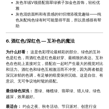
灰色羊绒V领搭配翡翠绿裤子加金色首饰，轻松优
雅
灰色混纺面料和有质感的针织增添视觉趣味——纯
色灰配纯色绿有时可能显得平面，所以质感很有帮
助
6. 酒红色/深红色 — 互补色的魔法
为什么好看：
这是色彩理论最精彩的部分。绿色的互补
色是红色，而酒红色是红色最好穿、最精致的表达。互补
色在色轮上直接对立，搭配在一起时产生最大的视觉对比
和活力。酒红色和绿色互相激活而不冲突，因为两者都是
深沉浓郁的色调，有足够的暗度保持沉稳。这是自信、有
意识、无可争议地时髦的搭配。
最佳绿色深浅：
墨绿、橄榄绿、翡翠绿、猎人绿。绿色
越深，效果越好。
最适合：
约会之夜、秋冬活动、节日派对、创意行业