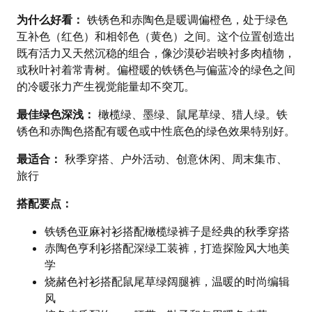
为什么好看：
铁锈色和赤陶色是暖调偏橙色，处于绿色
互补色（红色）和相邻色（黄色）之间。这个位置创造出
既有活力又天然沉稳的组合，像沙漠砂岩映衬多肉植物，
或秋叶衬着常青树。偏橙暖的铁锈色与偏蓝冷的绿色之间
的冷暖张力产生视觉能量却不突兀。
最佳绿色深浅：
橄榄绿、墨绿、鼠尾草绿、猎人绿。铁
锈色和赤陶色搭配有暖色或中性底色的绿色效果特别好。
最适合：
秋季穿搭、户外活动、创意休闲、周末集市、
旅行
搭配要点：
铁锈色亚麻衬衫搭配橄榄绿裤子是经典的秋季穿搭
赤陶色亨利衫搭配深绿工装裤，打造探险风大地美
学
烧赭色衬衫搭配鼠尾草绿阔腿裤，温暖的时尚编辑
风