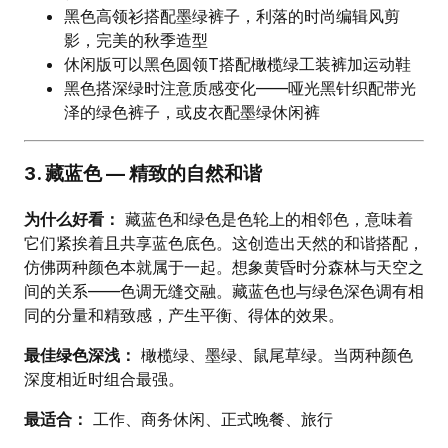
黑色高领衫搭配墨绿裤子，利落的时尚编辑风剪
影，完美的秋季造型
休闲版可以黑色圆领T搭配橄榄绿工装裤加运动鞋
黑色搭深绿时注意质感变化——哑光黑针织配带光
泽的绿色裤子，或皮衣配墨绿休闲裤
3. 藏蓝色 — 精致的自然和谐
为什么好看：
藏蓝色和绿色是色轮上的相邻色，意味着
它们紧挨着且共享蓝色底色。这创造出天然的和谐搭配，
仿佛两种颜色本就属于一起。想象黄昏时分森林与天空之
间的关系——色调无缝交融。藏蓝色也与绿色深色调有相
同的分量和精致感，产生平衡、得体的效果。
最佳绿色深浅：
橄榄绿、墨绿、鼠尾草绿。当两种颜色
深度相近时组合最强。
最适合：
工作、商务休闲、正式晚餐、旅行