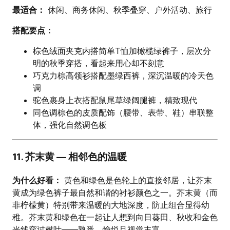
最适合：
休闲、商务休闲、秋季叠穿、户外活动、旅行
搭配要点：
棕色绒面夹克内搭简单T恤加橄榄绿裤子，层次分
明的秋季穿搭，看起来用心却不刻意
巧克力棕高领衫搭配墨绿西裤，深沉温暖的冷天色
调
驼色裹身上衣搭配鼠尾草绿阔腿裤，精致现代
同色调棕色的皮质配饰（腰带、表带、鞋）串联整
体，强化自然调色板
11. 芥末黄 — 相邻色的温暖
为什么好看：
黄色和绿色是色轮上的直接邻居，让芥末
黄成为绿色裤子最自然和谐的衬衫颜色之一。芥末黄（而
非柠檬黄）特别带来温暖的大地深度，防止组合显得幼
稚。芥末黄和绿色在一起让人想到向日葵田、秋收和金色
光线穿过树叶——熟悉、愉悦且视觉丰富。