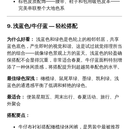
棕色皮质配饰——腰带、鞋子和包用暖色皮革——
完美串联整个大地色系
9. 浅蓝色/牛仔蓝 — 轻松搭配
为什么好看：
浅蓝色和绿色是色轮上的相邻邻居，共享
蓝色底色，产生即时的视觉和谐。这是试过就觉得理所当
然的组合——就像绿色景观上方的蓝天。浅蓝色的轻盈确
保搭配不会显得沉重，非常适合春夏。牛仔蓝面料特别增
添了一种休闲质感，将搭配提升到超越简单配色的水平。
最佳绿色深浅：
橄榄绿、鼠尾草绿、墨绿、凯利绿。浅
蓝色的通透感平衡了低调和鲜艳的绿色。
最适合：
便装星期五、周末出行、春夏活动、旅行、户
外聚会
搭配要点：
牛仔布衬衫搭配橄榄绿休闲裤，是男装中最被推荐