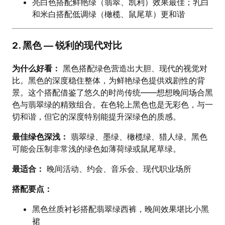
亮白色搭配鲜艳绿（翡翠、凯利）效果最佳；乳白
和米白搭配低调绿（橄榄、鼠尾草）更和谐
2. 黑色 — 锐利的现代对比
为什么好看：
黑色搭配绿色营造出大胆、现代的视觉对
比。黑色的深度稳住整体，为鲜艳绿色提供戏剧性的背
景。这个搭配借鉴了悠久的时尚传统——想想晚间场合黑
色与翡翠绿的精致组合。在色轮上黑色也是无彩色，与一
切和谐，但它的深度特别能提升深绿色的质感。
最佳绿色深浅：
翡翠绿、墨绿、橄榄绿、猎人绿。黑色
可能会压制非常浅的绿色如薄荷绿或鼠尾草绿。
最适合：
晚间活动、约会、音乐会、现代职业场所
搭配要点：
黑色丝质衬衫搭配翡翠绿西裤，晚间效果堪比小黑
裙