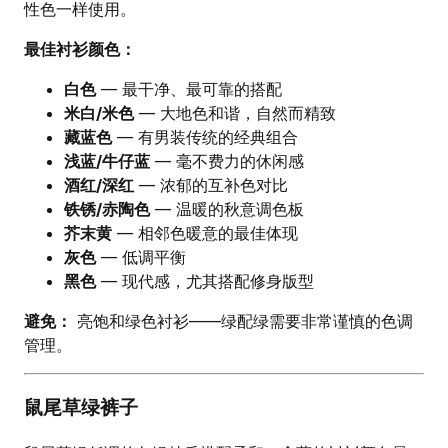
性色一样使用。
最佳衬衫颜色：
白色
— 最干净、最可靠的搭配
米白/米色
— 大地色和谐，自然而精致
藏蓝色
— 有男装传统的经典组合
浅蓝/牛仔蓝
— 毫不费力的休闲感
酒红/深红
— 浓郁的互补色对比
铁锈/赤陶色
— 温暖的秋意调色板
芥末黄
— 相邻色暖意的最佳体现
灰色
— 低调平衡
黑色
— 现代感，尤其搭配修身版型
避免：
亮饱和绿色衬衫——绿配绿需要非常谨慎的色调
管理。
鼠尾草绿裤子