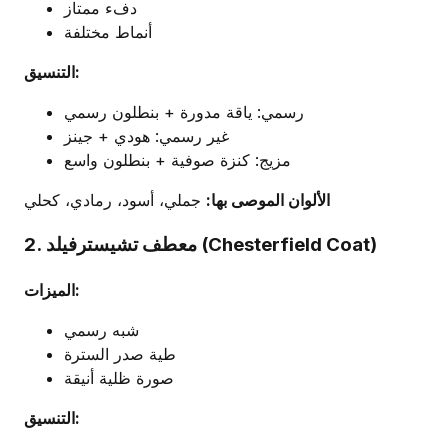
دفء ممتاز
أنماط مختلفة
التنسيق:
رسمي: ياقة مدورة + بنطلون رسمي
غير رسمي: هودي + جينز
مزيج: كنزة صوفية + بنطلون واسع
الألوان الموصى بها:
جملي، أسود، رمادي، كحلي
2. معطف تشيسترفيلد (Chesterfield Coat)
الميزات:
شبه رسمي
طية صدر السترة
صورة ظلية أنيقة
التنسيق: