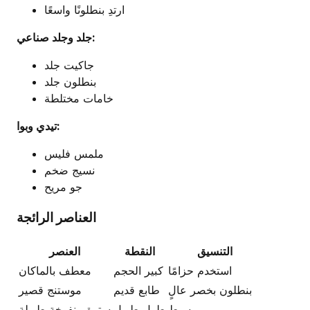
ارتدِ بنطلونًا واسعًا
جلد وجلد صناعي:
جاكيت جلد
بنطلون جلد
خامات مختلطة
تيدي وبوا:
ملمس فليس
نسيج ضخم
جو مريح
العناصر الرائجة
التنسيق
النقطة
العنصر
استخدم حزامًا
كبير الحجم
معطف بالماكان
بنطلون بخصر عالٍ
طابع قديم
موستنج قصير
بسيط
طول طويل
سترة منفوخة طويلة