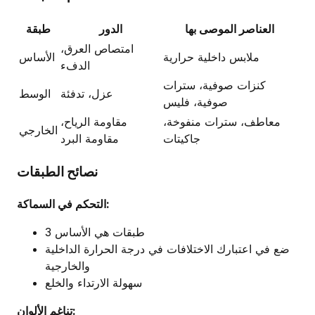
العناصر الموصى بها
الدور
طبقة
امتصاص العرق،
ملابس داخلية حرارية
الأساس
الدفء
كنزات صوفية، سترات
عزل، تدفئة
الوسط
صوفية، فليس
معاطف، سترات منفوخة،
مقاومة الرياح،
الخارجي
جاكيتات
مقاومة البرد
نصائح الطبقات
التحكم في السماكة:
3 طبقات هي الأساس
ضع في اعتبارك الاختلافات في درجة الحرارة الداخلية
والخارجية
سهولة الارتداء والخلع
تناغم الألوان: