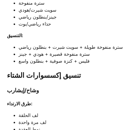
سترة منفوخة
سويت شيرت/هودي
جينز/بنطلون رياضي
حذاء رياضي/بوت
التنسيق:
سترة منفوخة طويلة + سويت شيرت + بنطلون رياضي
سترة منفوخة قصيرة + هودي + جينز
فليس + كنزة صوفية + بنطلون واسع
تنسيق إكسسوارات الشتاء
وشاح/إيشارب
طرق الارتداء:
لف الحلقة
لف مرة واحدة
نمط العقدة