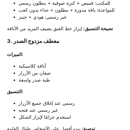
للمكتب: قميص + كنزة صوفية + بنطلون رسمي
للمواعدة: ياقة مدورة + بنطلون + حذاء بدون كعب
غير رسمي: هودي + جينز
نصيحة التنسيق:
إبراز خط العنق يضيف المزيد من الأناقة
3. معطف مزدوج الصدر
الميزات:
أناقة كلاسيكية
صفان من الأزرار
طية صدر واسعة
التنسيق:
رسمي عند إغلاق جميع الأزرار
غير رسمي عند فتحه
استخدم حزامًا لإبراز الشكل
توصية:
يبدو أفضل على الأشخاص طوال القامة