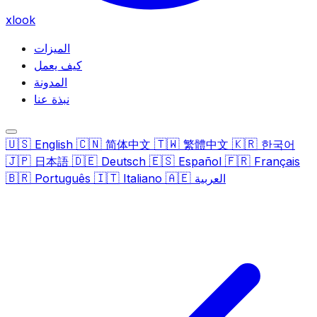
xlook
الميزات
كيف يعمل
المدونة
نبذة عنا
🇺🇸
🇨🇳
🇹🇼
🇰🇷
English
简体中文
繁體中文
한국어
🇯🇵
🇩🇪
🇪🇸
🇫🇷
日本語
Deutsch
Español
Français
🇧🇷
🇮🇹
🇦🇪
العربية
Italiano
Português