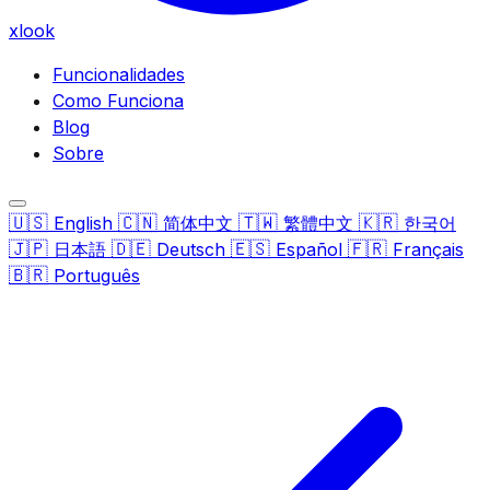
xlook
Funcionalidades
Como Funciona
Blog
Sobre
🇺🇸
🇨🇳
🇹🇼
🇰🇷
English
简体中文
繁體中文
한국어
🇯🇵
🇩🇪
🇪🇸
🇫🇷
日本語
Deutsch
Español
Français
🇧🇷
Português