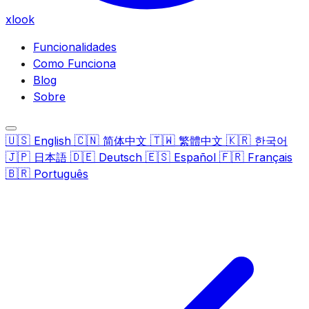
xlook
Funcionalidades
Como Funciona
Blog
Sobre
🇺🇸
🇨🇳
🇹🇼
🇰🇷
English
简体中文
繁體中文
한국어
🇯🇵
🇩🇪
🇪🇸
🇫🇷
日本語
Deutsch
Español
Français
🇧🇷
Português