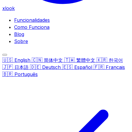
xlook
Funcionalidades
Como Funciona
Blog
Sobre
🇺🇸
🇨🇳
🇹🇼
🇰🇷
English
简体中文
繁體中文
한국어
🇯🇵
🇩🇪
🇪🇸
🇫🇷
日本語
Deutsch
Español
Français
🇧🇷
Português