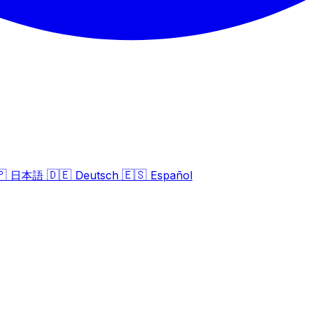
🇵
🇩🇪
🇪🇸
日本語
Deutsch
Español