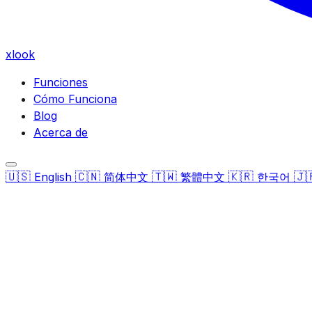
xlook
Funciones
Cómo Funciona
Blog
Acerca de
🇺🇸
🇨🇳
🇹🇼
🇰🇷
🇯
English
简体中文
繁體中文
한국어