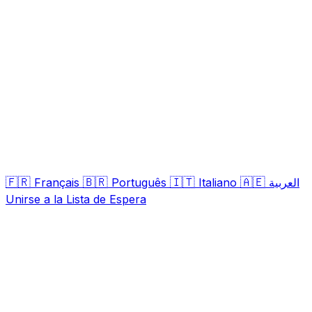
🇫🇷
🇧🇷
🇮🇹
🇦🇪
Français
Português
Italiano
العربية
Unirse a la Lista de Espera