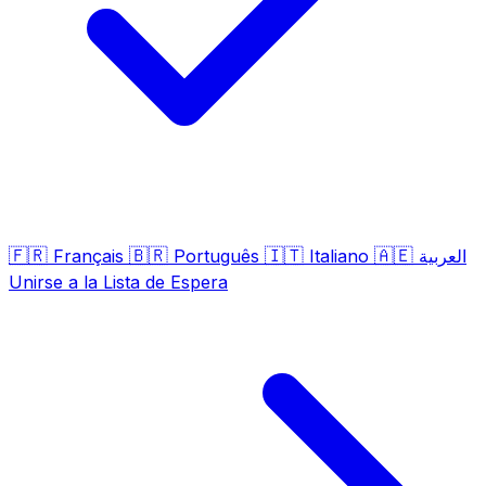
🇫🇷
🇧🇷
🇮🇹
🇦🇪
Français
Português
Italiano
العربية
Unirse a la Lista de Espera