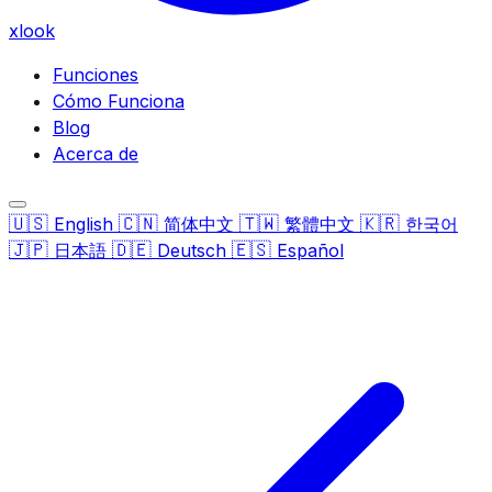
xlook
Funciones
Cómo Funciona
Blog
Acerca de
🇺🇸
🇨🇳
🇹🇼
🇰🇷
English
简体中文
繁體中文
한국어
🇯🇵
🇩🇪
🇪🇸
日本語
Deutsch
Español