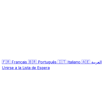
🇫🇷
🇧🇷
🇮🇹
🇦🇪
Français
Português
Italiano
العربية
Unirse a la Lista de Espera