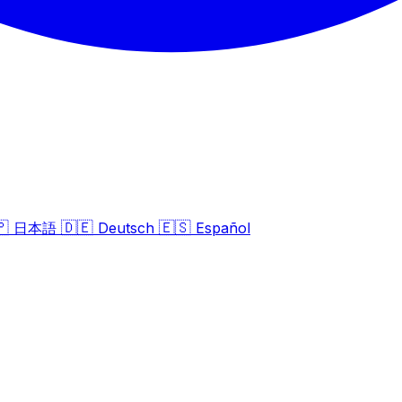
🇵
🇩🇪
🇪🇸
日本語
Deutsch
Español