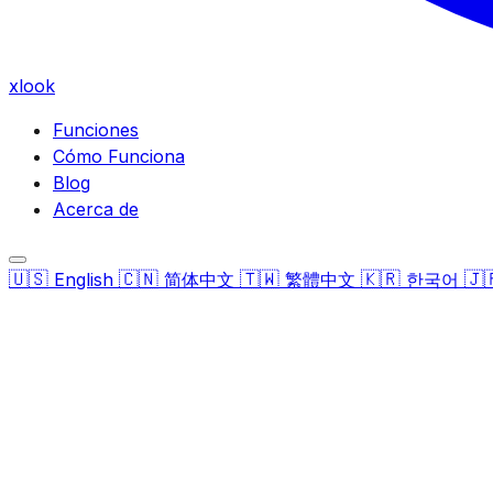
xlook
Funciones
Cómo Funciona
Blog
Acerca de
🇺🇸
🇨🇳
🇹🇼
🇰🇷
🇯
English
简体中文
繁體中文
한국어