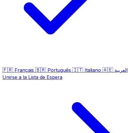
🇫🇷
🇧🇷
🇮🇹
🇦🇪
Français
Português
Italiano
العربية
Unirse a la Lista de Espera