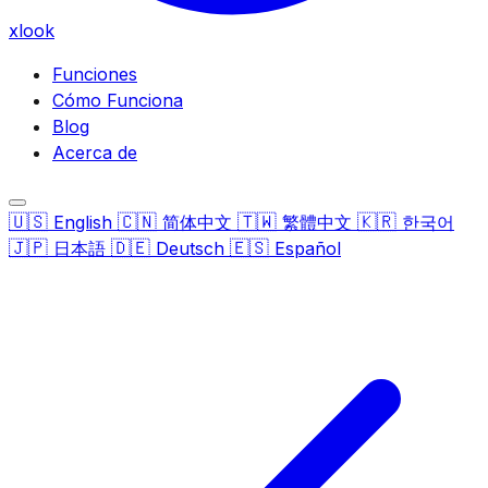
xlook
Funciones
Cómo Funciona
Blog
Acerca de
🇺🇸
🇨🇳
🇹🇼
🇰🇷
English
简体中文
繁體中文
한국어
🇯🇵
🇩🇪
🇪🇸
日本語
Deutsch
Español