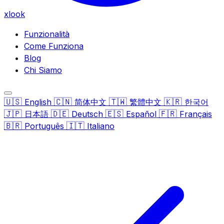
xlook
Funzionalità
Come Funziona
Blog
Chi Siamo
🇺🇸
🇨🇳
🇹🇼
🇰🇷
English
简体中文
繁體中文
한국어
🇯🇵
🇩🇪
🇪🇸
🇫🇷
日本語
Deutsch
Español
Français
🇧🇷
🇮🇹
Português
Italiano