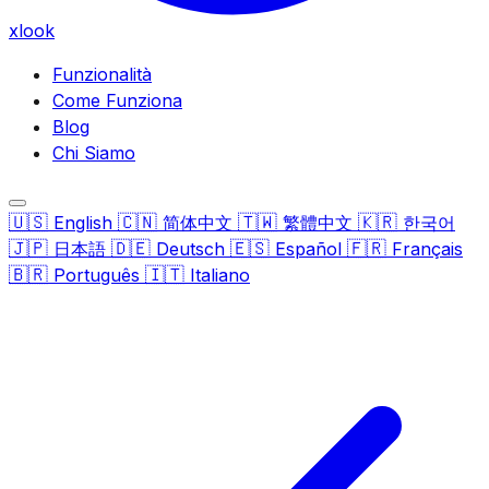
xlook
Funzionalità
Come Funziona
Blog
Chi Siamo
🇺🇸
🇨🇳
🇹🇼
🇰🇷
English
简体中文
繁體中文
한국어
🇯🇵
🇩🇪
🇪🇸
🇫🇷
日本語
Deutsch
Español
Français
🇧🇷
🇮🇹
Português
Italiano