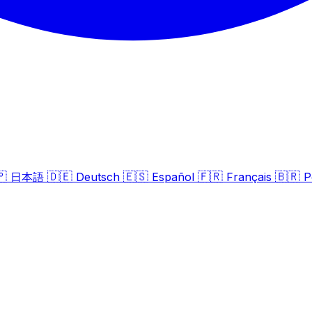
🇵
🇩🇪
🇪🇸
🇫🇷
🇧🇷
日本語
Deutsch
Español
Français
P