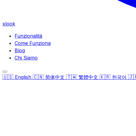
xlook
Funzionalità
Come Funziona
Blog
Chi Siamo
🇺🇸
🇨🇳
🇹🇼
🇰🇷
🇯
English
简体中文
繁體中文
한국어