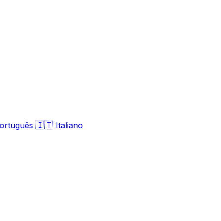
🇮🇹
ortuguês
Italiano