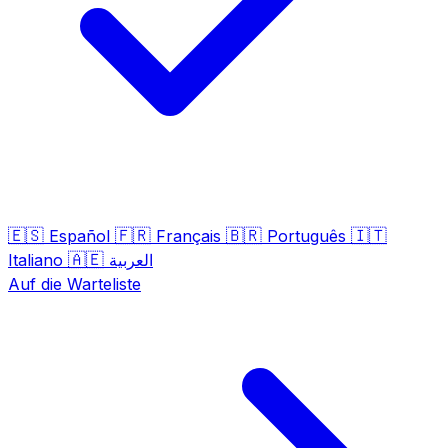
🇪🇸
🇫🇷
🇧🇷
🇮🇹
Español
Français
Português
🇦🇪
Italiano
العربية
Auf die Warteliste