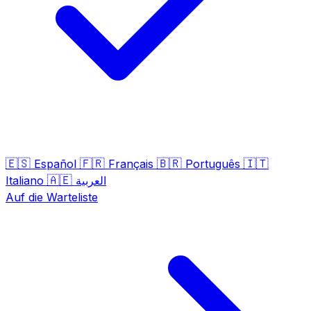
🇪🇸
🇫🇷
🇧🇷
🇮🇹
Español
Français
Português
🇦🇪
Italiano
العربية
Auf die Warteliste