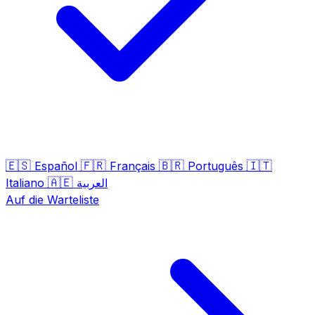
🇪🇸
🇫🇷
🇧🇷
🇮🇹
Español
Français
Português
🇦🇪
Italiano
العربية
Auf die Warteliste