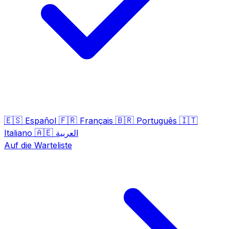
🇪🇸
🇫🇷
🇧🇷
🇮🇹
Español
Français
Português
🇦🇪
Italiano
العربية
Auf die Warteliste