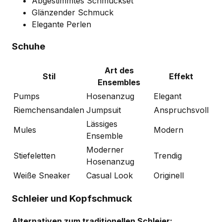
Abgestimmtes Schmuckset
Glänzender Schmuck
Elegante Perlen
Schuhe
Art des
Stil
Effekt
Ensembles
Pumps
Hosenanzug
Elegant
Riemchensandalen
Jumpsuit
Anspruchsvoll
Lässiges
Mules
Modern
Ensemble
Moderner
Stiefeletten
Trendig
Hosenanzug
Weiße Sneaker
Casual Look
Originell
Schleier und Kopfschmuck
Alternativen zum traditionellen Schleier: