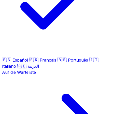
🇪🇸
🇫🇷
🇧🇷
🇮🇹
Español
Français
Português
🇦🇪
Italiano
العربية
Auf die Warteliste