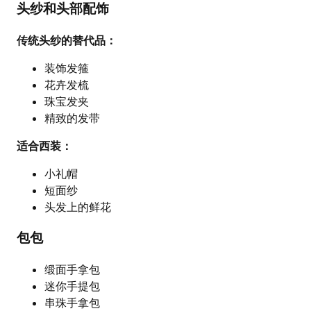
头纱和头部配饰
传统头纱的替代品：
装饰发箍
花卉发梳
珠宝发夹
精致的发带
适合西装：
小礼帽
短面纱
头发上的鲜花
包包
缎面手拿包
迷你手提包
串珠手拿包