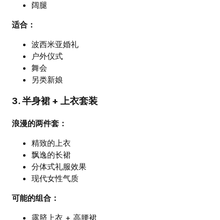
阔腿
适合：
波西米亚婚礼
户外仪式
舞会
另类新娘
3. 半身裙 + 上衣套装
浪漫的两件套：
精致的上衣
飘逸的长裙
分体式礼服效果
现代女性气质
可能的组合：
露脐上衣 + 高腰裙