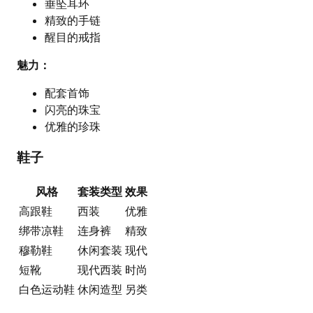
垂坠耳环
精致的手链
醒目的戒指
魅力：
配套首饰
闪亮的珠宝
优雅的珍珠
鞋子
风格
套装类型
效果
高跟鞋
西装
优雅
绑带凉鞋
连身裤
精致
穆勒鞋
休闲套装
现代
短靴
现代西装
时尚
白色运动鞋
休闲造型
另类