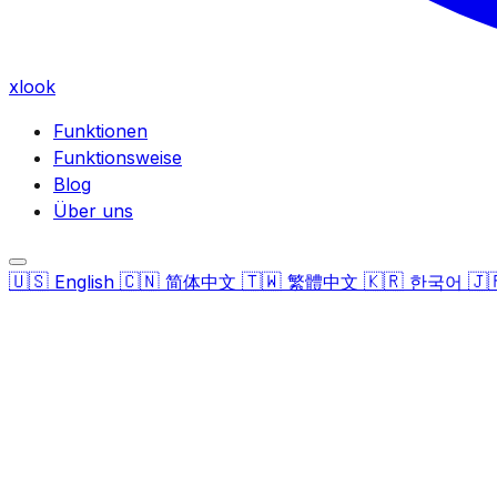
xlook
Funktionen
Funktionsweise
Blog
Über uns
🇺🇸
🇨🇳
🇹🇼
🇰🇷
🇯
English
简体中文
繁體中文
한국어