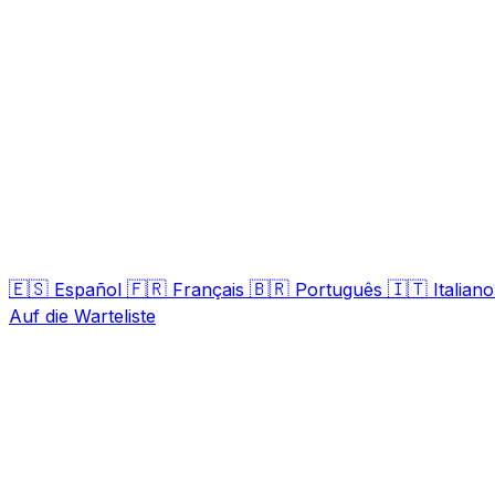
🇪🇸
🇫🇷
🇧🇷
🇮🇹
Español
Français
Português
Italiano
Auf die Warteliste