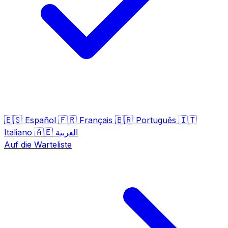
🇪🇸
🇫🇷
🇧🇷
🇮🇹
Español
Français
Português
🇦🇪
Italiano
العربية
Auf die Warteliste