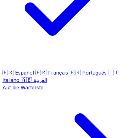
🇪🇸
🇫🇷
🇧🇷
🇮🇹
Español
Français
Português
🇦🇪
Italiano
العربية
Auf die Warteliste