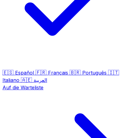
🇪🇸
🇫🇷
🇧🇷
🇮🇹
Español
Français
Português
🇦🇪
Italiano
العربية
Auf die Warteliste