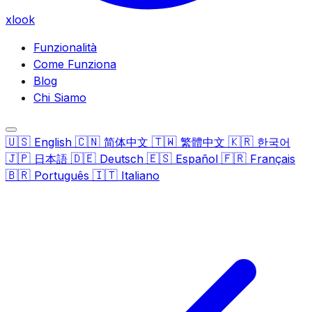
xlook
Funzionalità
Come Funziona
Blog
Chi Siamo
🇺🇸
🇨🇳
🇹🇼
🇰🇷
English
简体中文
繁體中文
한국어
🇯🇵
🇩🇪
🇪🇸
🇫🇷
日本語
Deutsch
Español
Français
🇧🇷
🇮🇹
Português
Italiano