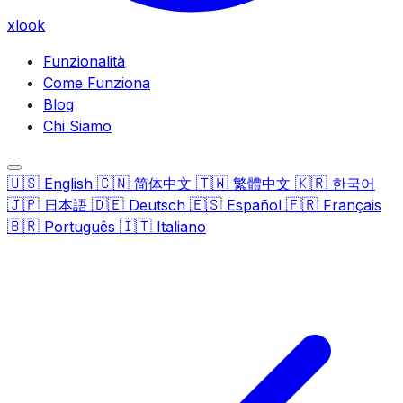
xlook
Funzionalità
Come Funziona
Blog
Chi Siamo
🇺🇸
🇨🇳
🇹🇼
🇰🇷
English
简体中文
繁體中文
한국어
🇯🇵
🇩🇪
🇪🇸
🇫🇷
日本語
Deutsch
Español
Français
🇧🇷
🇮🇹
Português
Italiano