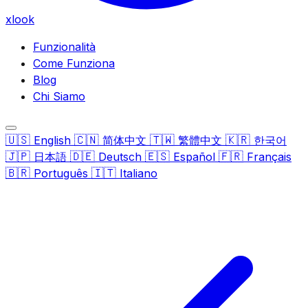
xlook
Funzionalità
Come Funziona
Blog
Chi Siamo
🇺🇸
🇨🇳
🇹🇼
🇰🇷
English
简体中文
繁體中文
한국어
🇯🇵
🇩🇪
🇪🇸
🇫🇷
日本語
Deutsch
Español
Français
🇧🇷
🇮🇹
Português
Italiano