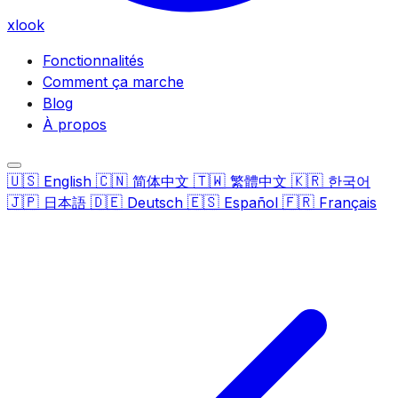
xlook
Fonctionnalités
Comment ça marche
Blog
À propos
🇺🇸
🇨🇳
🇹🇼
🇰🇷
English
简体中文
繁體中文
한국어
🇯🇵
🇩🇪
🇪🇸
🇫🇷
日本語
Deutsch
Español
Français